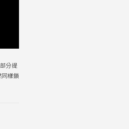
色部分提
然同樣鎖