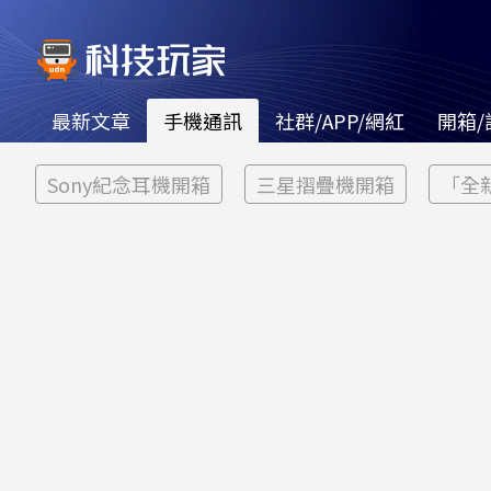
最新文章
手機通訊
社群/APP/網紅
開箱/
Sony紀念耳機開箱
三星摺疊機開箱
「全