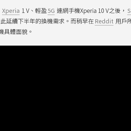
Xperia
1 V、輕盈
5G
連網手機Xperia 10 V之後，
S
V，藉此延續下半年的換機需求。而稍早在
Reddit
用戶
機具體面貌。