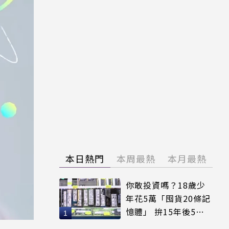
本日熱門
本周最熱
本月最熱
你敢投資嗎？18歲少
年花5萬「囤貨20條記
憶體」 拚15年後5倍
賣出