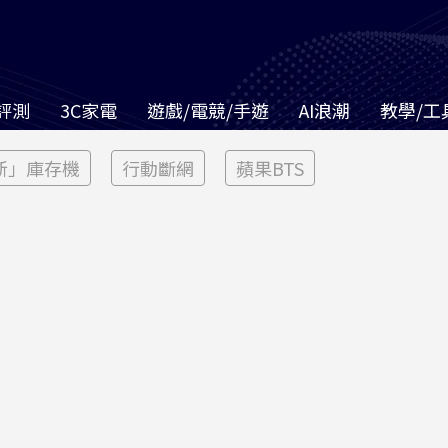
評測
3C家電
遊戲/電競/手遊
AI浪潮
教學/工
新」庫存機
行動斷網
蘋果BTS