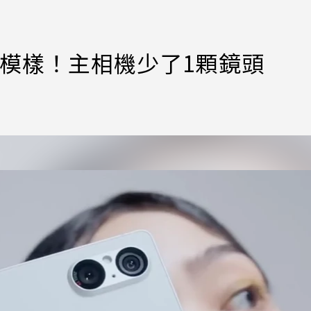
路外洩模樣！主相機少了1顆鏡頭