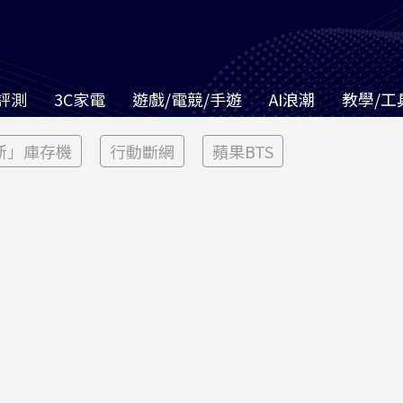
評測
3C家電
遊戲/電競/手遊
AI浪潮
教學/工
新」庫存機
行動斷網
蘋果BTS