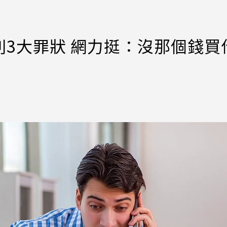
3大罪狀 網力挺：沒那個錢買