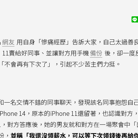
名
網友
用自身「慘痛經歷」告訴大家，自己太過善
11賣給好同事、並讓對方用手機
備份
後，卻一度
「不會再有下次了」，引起不少苦主們力挺。
和一名交情不錯的同事聊天，發現該名同事抱怨自
one 14，原本的iPhone 11還留著，也認識對方
 11，對方答應後，她的男友就和對方在一場聚會中「
份，
並稱「我還沒領薪水，可以等下次領錢後再給