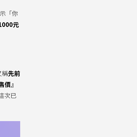
表示「你
000元
又稱
先前
出售價』
這次已