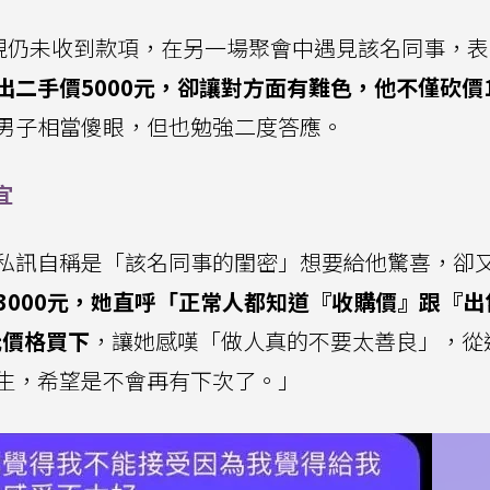
發現仍未收到款項，在另一場聚會中遇見該名同事，
出二手價5000元，卻讓對方面有難色，他不僅砍價1
男子相當傻眼，但也勉強二度答應。
宜
私訊自稱是「該名同事的閨密」想要給他驚喜，卻
價是3000元，她直呼「正常人都知道『收購價』跟『
元價格買下
，讓她感嘆「做人真的不要太善良」，從
生，希望是不會再有下次了。」