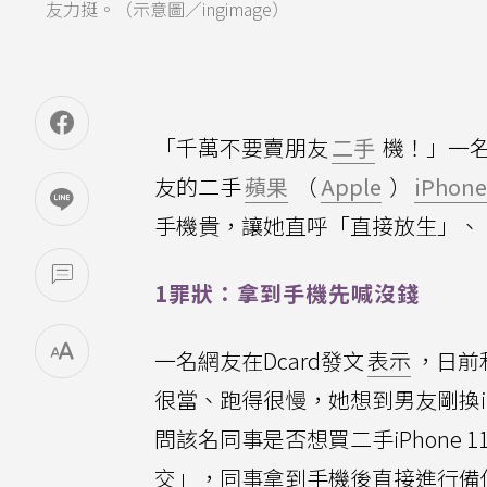
友力挺。（示意圖／ingimage）
「千萬不要賣朋友
二手
機！」一
友的二手
蘋果
（
Apple
）
iPhone
手機貴，讓她直呼「直接放生」、
1罪狀：拿到手機先喊沒錢
一名網友在Dcard發文
表示
，日前
很當、跑得很慢，她想到男友剛換iPh
問該名同事是否想買二手iPhone
交」，同事拿到手機後直接進行備