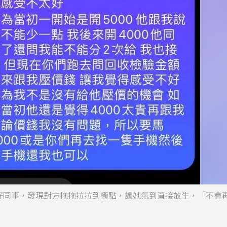
1賣給好同事，發現對方拖拖拉拉到極點，讓她氣到直接放生，「不會