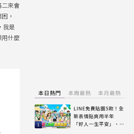
格二來會
窮困，
，我是
想用什麼
本日熱門
本周最熱
本月最熱
LINE免費貼圖5款！全
新表情貼爽用半年
「好人一生平安」、
「好熱」必用
院