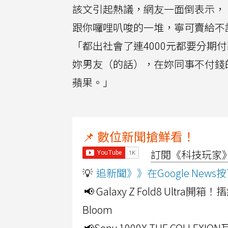
該文引起熱議，網友一面倒表示，
跟你囉哩叭唆的一堆，寧可賣給不
「都出社會了連4000元都要分
妳男友（的話），在妳同事不付錢
蘋果。」
📌 數位新聞搶鮮看！
訂閱《科技玩家》Y
💡
追新聞》》在Google Ne
📢 Galaxy Z Fold8 Ultr
Bloom
📢Sony 1000X THE CO