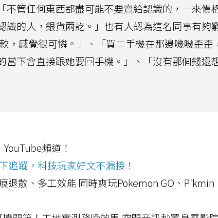
「不管任何東西都盡可能不要賣給認識的，一來價
認識的人，銀貨兩訖。」也有人認為這名同事有夠
期付款，感覺很可憐。」、「買二手機在那邊嘰嘰歪歪
的當下會直接跟她要回手機。」、「沒有那個錢還
ouTube頻道！
ws按下追蹤，科技玩家好文不漏接！
a開箱！摺痕退散、多工效能 同時爽玩Pokemon GO、Pikmin
LLEXION耳機開箱！工地實測降噪效果 空間音訊秒置身電影