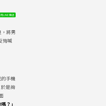
用LINE傳送
良，將男
反悔喊
己的手機
，於是詢
面
你嗎？」