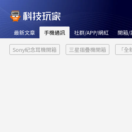
最新文章
手機通訊
社群/APP/網紅
開箱/
Sony紀念耳機開箱
三星摺疊機開箱
「全