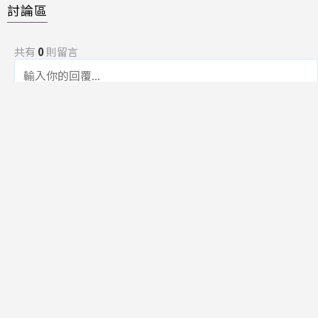
討論區
共有
0
則留言
規範
回覆
還沒有留言，成為第一個發言的人吧！