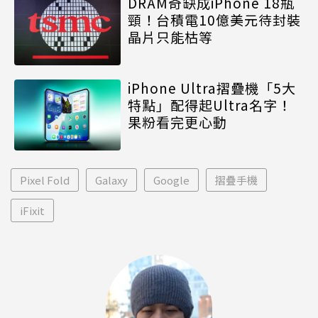
DRAM奇缺成iPhone 18瓶
頸！台積電10億美元待封裝
晶片只能枯等
iPhone Ultra摺疊機「5大
特點」配得起Ultra名字！
果粉看完更心動
Pixel Fold
Galaxy
Google
摺疊手機
iFixit