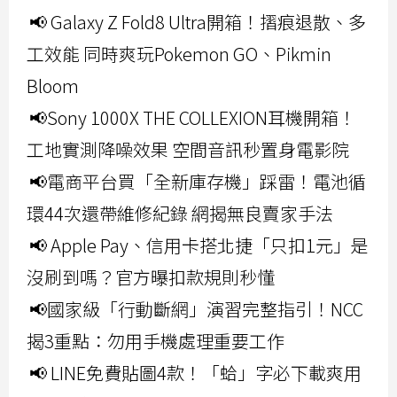
📢 Galaxy Z Fold8 Ultra開箱！摺痕退散、多
工效能 同時爽玩Pokemon GO、Pikmin
Bloom
📢Sony 1000X THE COLLEXION耳機開箱！
工地實測降噪效果 空間音訊秒置身電影院
📢電商平台買「全新庫存機」踩雷！電池循
環44次還帶維修紀錄 網揭無良賣家手法
📢 Apple Pay、信用卡搭北捷「只扣1元」是
沒刷到嗎？官方曝扣款規則秒懂
📢國家級「行動斷網」演習完整指引！NCC
揭3重點：勿用手機處理重要工作
📢 LINE免費貼圖4款！「蛤」字必下載爽用