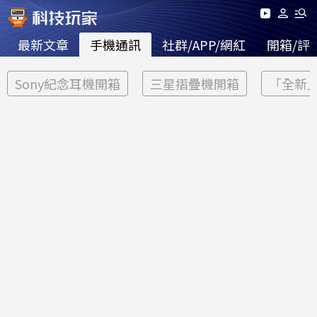
最新文章
手機通訊
社群/APP/網紅
開箱/評
Sony紀念耳機開箱
三星摺疊機開箱
「全新