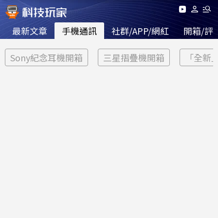
最新文章
手機通訊
社群/APP/網紅
開箱/評
Sony紀念耳機開箱
三星摺疊機開箱
「全新