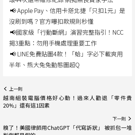
📢 Apple Pay、信用卡搭北捷「只扣1元」是
沒刷到嗎？官方曝扣款規則秒懂
📢國家級「行動斷網」演習完整指引！NCC
揭3重點：勿用手機處理重要工作
📢 LINE免費貼圖4款！「蛤」字必下載爽用
半年、熊大兔兔動態圖超Q
上一則
越南組裝電腦價格好心動！過來人勸退「零件貴
20%」還有這1因素
下一則
糗了！美國律師用ChatGPT「代寫訴狀」 被抓包一堆
判例都是假的