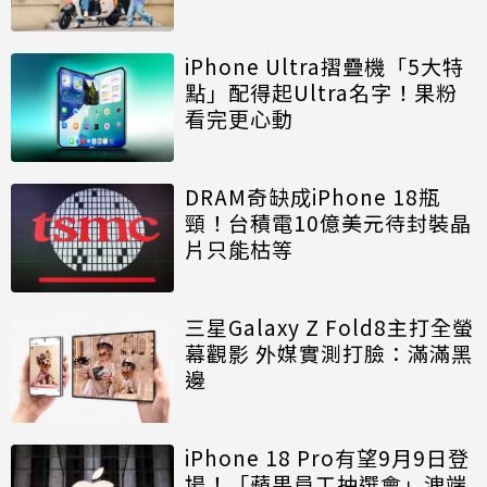
iPhone Ultra摺疊機「5大特
點」配得起Ultra名字！果粉
看完更心動
DRAM奇缺成iPhone 18瓶
頸！台積電10億美元待封裝晶
片只能枯等
三星Galaxy Z Fold8主打全螢
幕觀影 外媒實測打臉：滿滿黑
邊
iPhone 18 Pro有望9月9日登
場！「蘋果員工抽選會」洩端