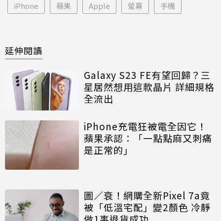
iPhone
蘋果
Apple
螢幕
手機
延伸閱讀
Galaxy S23 FE有望回歸？三
星居然想用這款晶片 詳細規格
全流出
iPhone充電狂被電全因它！
蘋果承認：「一點點麻又刺痛
是正常的」
圖／衰！網購全新Pixel 7a竟
被「低溫宅配」變2顏色 冷靜
做1事退貨成功