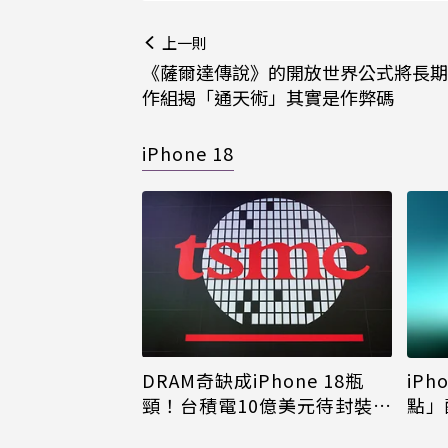
上一則
《薩爾達傳說》的開放世界公式將長期
作組揭「通天術」其實是作弊碼
iPhone 18
DRAM奇缺成iPhone 18瓶
iPh
頸！台積電10億美元待封裝晶
點」
片只能枯等
看完