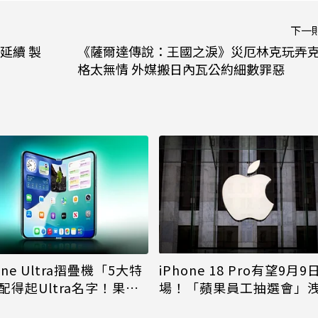
下一
延續 製
《薩爾達傳說：王國之淚》災厄林克玩弄
格太無情 外媒搬日內瓦公約細數罪惡
iPhone 18 Pro有望9月9
one Ultra摺疊機「5大特
場！「蘋果員工抽選會」
配得起Ultra名字！果粉
倪
更心動