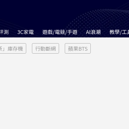
評測
3C家電
遊戲/電競/手遊
AI浪潮
教學/工
新」庫存機
行動斷網
蘋果BTS