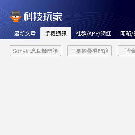
最新文章
手機通訊
社群/APP/網紅
開箱/
Sony紀念耳機開箱
三星摺疊機開箱
「全