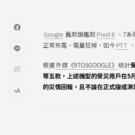
Google
舊款旗艦款
Pixel 6
、7系
正常充電、電量狂掉，如今
PTT
根據
外媒《9TO5GOOGLE》
統計
受
等五款，上述機型的受災用戶在5
的災情回報，且不論在正式版或測