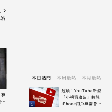
則
克洛
本日熱門
本周最熱
本月最熱
超煩！YouTube新型
日登
「小視窗廣告」惹怨
洩端
iPhone用戶無需會員
輕鬆解決