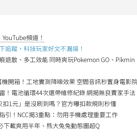
ouTube頻道！
ws按下追蹤，科技玩家好文不漏接！
a開箱！摺痕退散、多工效能 同時爽玩Pokemon GO、Pikmin
LLEXION耳機開箱！工地實測降噪效果 空間音訊秒置身電影
雷！電池循環44次還帶維修紀錄 網揭無良賣家手法
北捷「只扣1元」是沒刷到嗎？官方曝扣款規則秒懂
指引！NCC揭3重點：勿用手機處理重要工作
」字必下載爽用半年、熊大兔兔動態圖超Q