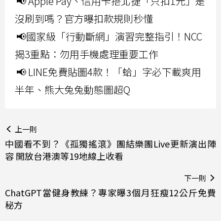
📢 Apple Pay、信用卡搭北捷「只扣1元」是
沒刷到嗎？官方曝扣款規則秒懂
📢國家級「行動斷網」演習完整指引！NCC
揭3重點：勿用手機處理重要工作
📢 LINE免費貼圖4款！「蛤」字必下載爽用
半年、熊大兔兔動態圖超Q
上一則
中國看不到？《孤獨搖滾》團結樂團Live更新演出陣
容 開放台港澳等19地線上收看
下一則
ChatGPT當健身教練？專家曝3個月狂瘦12公斤免費
秘方