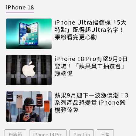
iPhone 18
iPhone Ultra摺疊機「5大
特點」配得起Ultra名字！
果粉看完更心動
iPhone 18 Pro有望9月9日
登場！「蘋果員工抽選會」
洩端倪
蘋果9月迎下一波漲價潮！3
系列產品恐變貴 iPhone舊
機難倖免
母親節
iPhone 14 Pro
Pixel 7a
三星