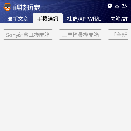
最新文章
手機通訊
社群/APP/網紅
開箱/評
Sony紀念耳機開箱
三星摺疊機開箱
「全新