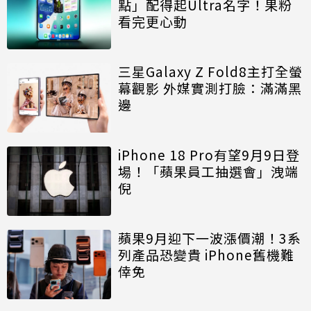
點」配得起Ultra名字！果粉
看完更心動
三星Galaxy Z Fold8主打全螢
幕觀影 外媒實測打臉：滿滿黑
邊
iPhone 18 Pro有望9月9日登
場！「蘋果員工抽選會」洩端
倪
蘋果9月迎下一波漲價潮！3系
列產品恐變貴 iPhone舊機難
倖免