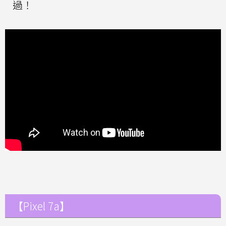
過！
【Pixel 7a】