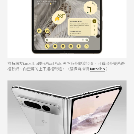
推特網友ianzelbo曝光Pixel Fold黑色系外觀渲染圖，可看出外螢幕邊
框較細、內螢幕的上下邊框較粗。（翻攝自推特
ianzelbo
）