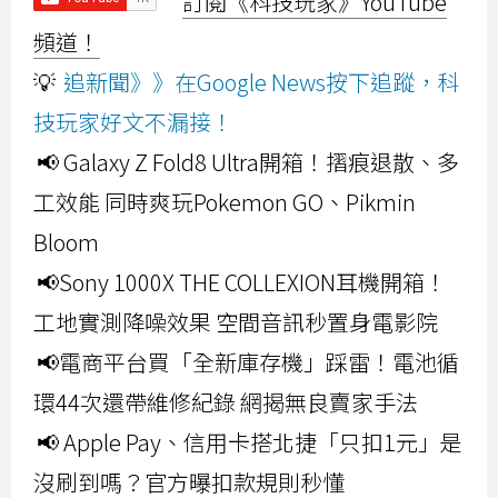
訂閱《科技玩家》YouTube
頻道！
💡
追新聞》》在Google News按下追蹤，科
技玩家好文不漏接！
📢 Galaxy Z Fold8 Ultra開箱！摺痕退散、多
工效能 同時爽玩Pokemon GO、Pikmin
Bloom
📢Sony 1000X THE COLLEXION耳機開箱！
工地實測降噪效果 空間音訊秒置身電影院
📢電商平台買「全新庫存機」踩雷！電池循
環44次還帶維修紀錄 網揭無良賣家手法
📢 Apple Pay、信用卡搭北捷「只扣1元」是
沒刷到嗎？官方曝扣款規則秒懂