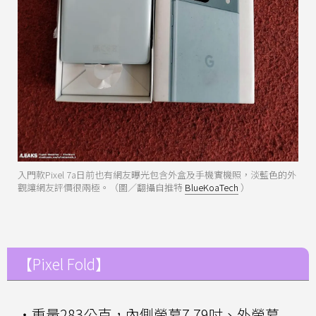
入門款Pixel 7a日前也有網友曝光包含外盒及手機實機照，淡藍色的外
觀讓網友評價很兩極。（圖／翻攝自推特
BlueKoaTech
）
【Pixel Fold】
・重量283公克，內側螢幕7.79吋、外螢幕