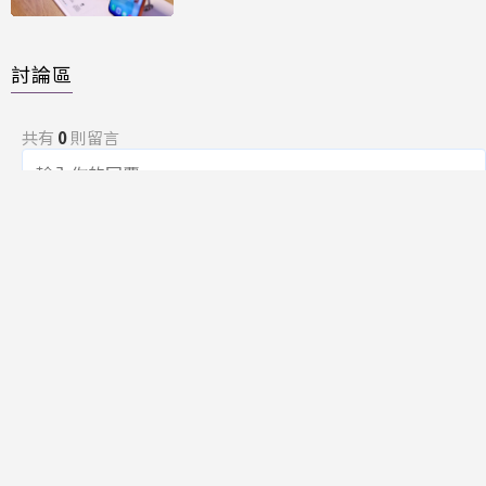
討論區
共有
0
則留言
規範
回覆
還沒有留言，成為第一個發言的人吧！