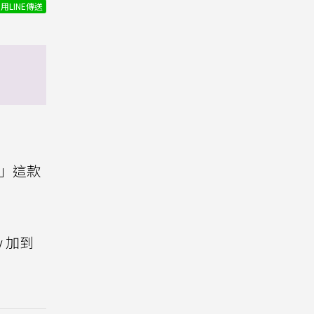
用LINE傳送
」這款
y 加到