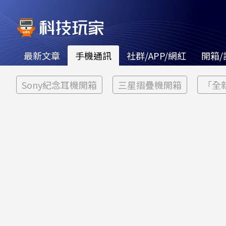
最新文章
手機通訊
社群/APP/網紅
開箱/
Sony紀念耳機開箱
三星摺疊機開箱
「全