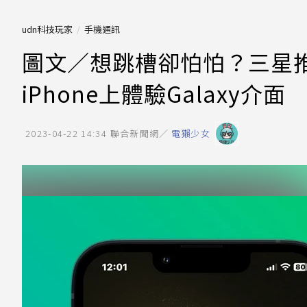
udn科技玩家
手機通訊
圖文／想跳槽卻怕怕？三星推新功
iPhone上體驗Galaxy介面
2023-04-22 14:34
聯合新聞網／
電獺少女