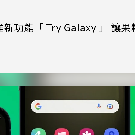
能「 Try Galaxy 」 讓