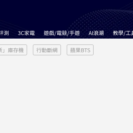
評測
3C家電
遊戲/電競/手遊
AI浪潮
教學/工
新」庫存機
行動斷網
蘋果BTS