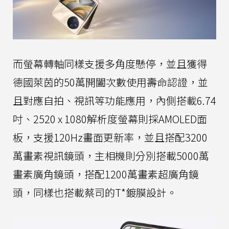
而螢幕轉軸同樣支援多角度懸停，並且獲得
德國萊茵的50萬開闔次數使用壽命認證，並
且對應自拍、視訊等功能應用，內側搭載6.74
吋、2520 x 1080解析度螢幕則採AMOLED面
板，支援120Hz畫面更新率，並且搭配3200
萬畫素視訊鏡頭，主相機則分別搭載5000萬
畫素廣角鏡頭，搭配1200萬畫素超廣角鏡
頭，同樣也搭載蔡司的T*鍍膜設計。