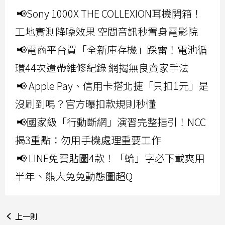
📢Sony 1000X THE COLLEXION耳機開箱！
工地實測降噪效果 空間音訊秒置身電影院
📢電商平台買「全新庫存機」踩雷！電池循
環44次還帶維修紀錄 網揭無良賣家手法
📢 Apple Pay、信用卡搭北捷「只扣1元」是
沒刷到嗎？官方曝扣款規則秒懂
📢國家級「行動斷網」演習完整指引！NCC
揭3重點：勿用手機處理重要工作
📢 LINE免費貼圖4款！「蛤」字必下載爽用
半年、熊大兔兔動態圖超Q
上一則