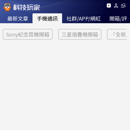
最新文章
手機通訊
社群/APP/網紅
開箱/評
Sony紀念耳機開箱
三星摺疊機開箱
「全新