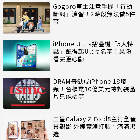
Gogoro車主注意手機「行動
斷網」演習！2時段無法做5件
事
iPhone Ultra摺疊機「5大特
點」配得起Ultra名字！果粉
看完更心動
DRAM奇缺成iPhone 18瓶
頸！台積電10億美元待封裝晶
片只能枯等
三星Galaxy Z Fold8主打全螢
幕觀影 外媒實測打臉：滿滿黑
邊