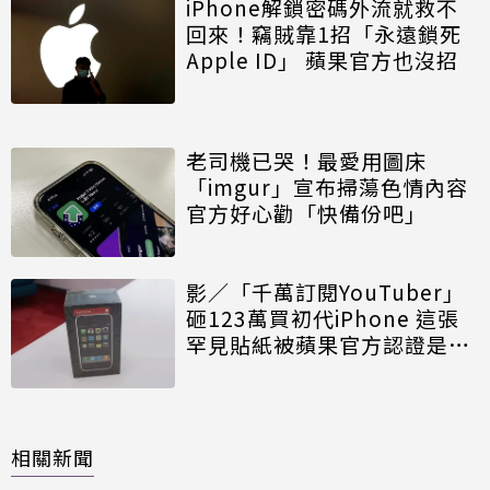
iPhone解鎖密碼外流就救不
回來！竊賊靠1招「永遠鎖死
Apple ID」 蘋果官方也沒招
老司機已哭！最愛用圖床
「imgur」宣布掃蕩色情內容
官方好心勸「快備份吧」
影／「千萬訂閱YouTuber」
砸123萬買初代iPhone 這張
罕見貼紙被蘋果官方認證是真
貨
相關新聞