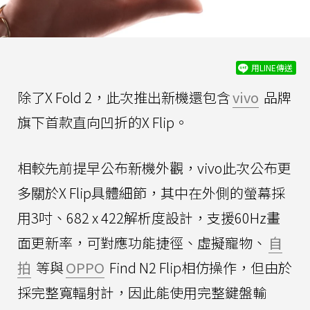
用LINE傳送
除了X Fold 2，此次推出新機還包含
vivo
品牌
旗下首款直向凹折的X Flip。
相較先前提早公布新機外觀，vivo此次公布更
多關於X Flip具體細節，其中在外側的螢幕採
用3吋、682 x 422解析度設計，支援60Hz畫
面更新率，可對應功能捷徑、虛擬寵物、
自
拍
等與
OPPO
Find N2 Flip相仿操作，但由於
採完整寬輻射計，因此能使用完整鍵盤輸