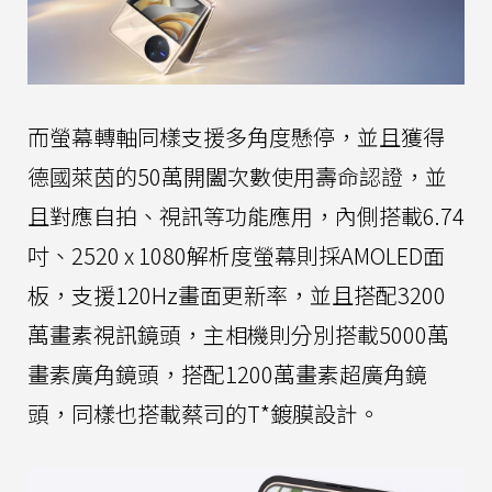
而螢幕轉軸同樣支援多角度懸停，並且獲得
德國萊茵的50萬開闔次數使用壽命認證，並
且對應自拍、視訊等功能應用，內側搭載6.74
吋、2520 x 1080解析度螢幕則採AMOLED面
板，支援120Hz畫面更新率，並且搭配3200
萬畫素視訊鏡頭，主相機則分別搭載5000萬
畫素廣角鏡頭，搭配1200萬畫素超廣角鏡
頭，同樣也搭載蔡司的T*鍍膜設計。