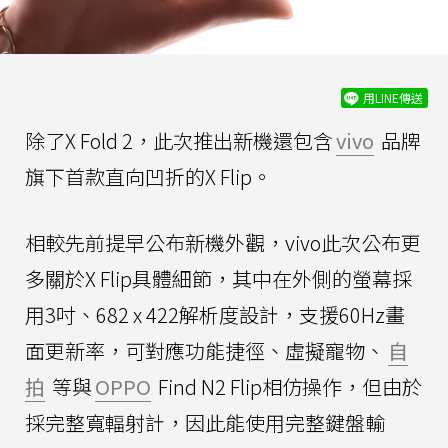
用LINE傳送
除了X Fold 2，此次推出新機還包含
vivo
品牌
旗下首款直向凹折的X Flip。
相較先前提早公布新機外觀，vivo此次公布更
多關於X Flip具體細節，其中在外側的螢幕採
用3吋、682 x 422解析度設計，支援60Hz畫
面更新率，可對應功能捷徑、虛擬寵物、
自
拍
等與
OPPO
Find N2 Flip相仿操作，但由於
採完整寬輻射計，因此能使用完整鍵盤輸