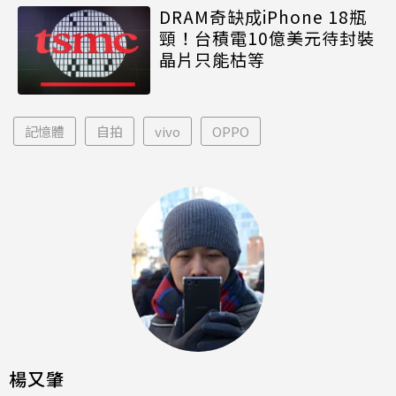
DRAM奇缺成iPhone 18瓶
頸！台積電10億美元待封裝
晶片只能枯等
記憶體
自拍
vivo
OPPO
楊又肇