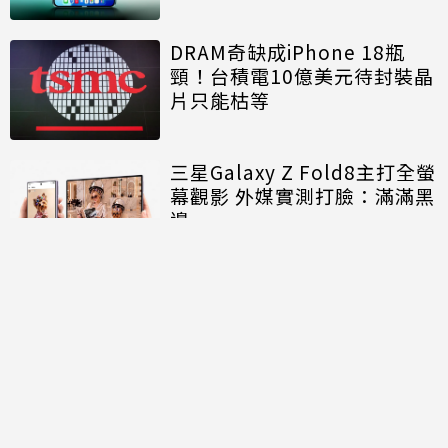
DRAM奇缺成iPhone 18瓶
頸！台積電10億美元待封裝晶
片只能枯等
三星Galaxy Z Fold8主打全螢
幕觀影 外媒實測打臉：滿滿黑
邊
討論區
共有
0
則留言