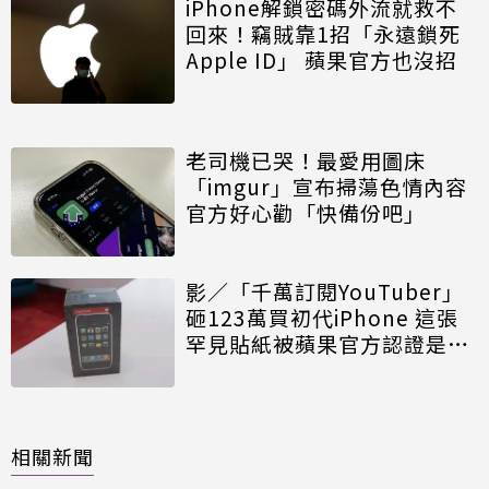
iPhone解鎖密碼外流就救不
回來！竊賊靠1招「永遠鎖死
Apple ID」 蘋果官方也沒招
老司機已哭！最愛用圖床
「imgur」宣布掃蕩色情內容
官方好心勸「快備份吧」
影／「千萬訂閱YouTuber」
砸123萬買初代iPhone 這張
罕見貼紙被蘋果官方認證是真
貨
相關新聞