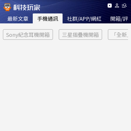
最新文章
手機通訊
社群/APP/網紅
開箱/評
Sony紀念耳機開箱
三星摺疊機開箱
「全新