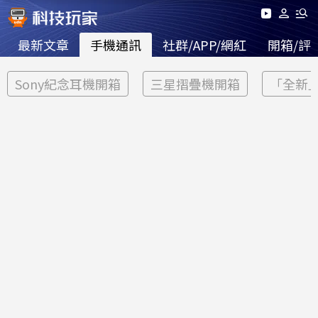
最新文章
手機通訊
社群/APP/網紅
開箱/評
Sony紀念耳機開箱
三星摺疊機開箱
「全新