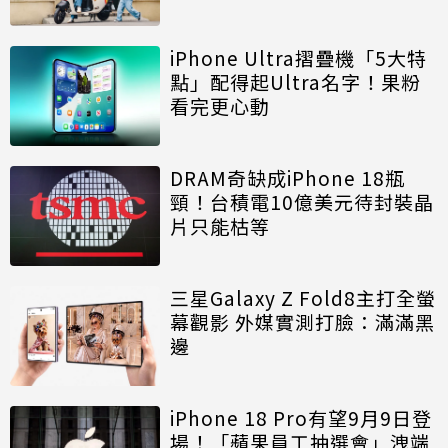
iPhone Ultra摺疊機「5大特
點」配得起Ultra名字！果粉
看完更心動
DRAM奇缺成iPhone 18瓶
頸！台積電10億美元待封裝晶
片只能枯等
三星Galaxy Z Fold8主打全螢
幕觀影 外媒實測打臉：滿滿黑
邊
iPhone 18 Pro有望9月9日登
場！「蘋果員工抽選會」洩端