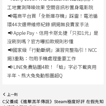
工地實測降噪效果 空間音訊秒置身電影院
📢電商平台買「全新庫存機」踩雷！電池循
環44次還帶維修紀錄 網揭無良賣家手法
📢 Apple Pay、信用卡搭北捷「只扣1元」是
沒刷到嗎？官方曝扣款規則秒懂
📢國家級「行動斷網」演習完整指引！NCC
揭3重點：勿用手機處理重要工作
📢 LINE免費貼圖4款！「蛤」字必下載爽用
半年、熊大兔兔動態圖超Q
上一則
C父養成《進擊羔羊傳說》Steam極度好評 在假先知