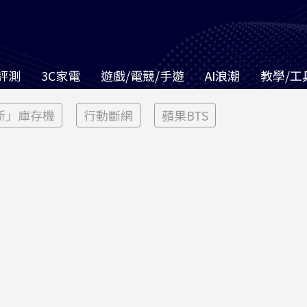
評測
3C家電
遊戲/電競/手遊
AI浪潮
教學/工
新」庫存機
行動斷網
蘋果BTS