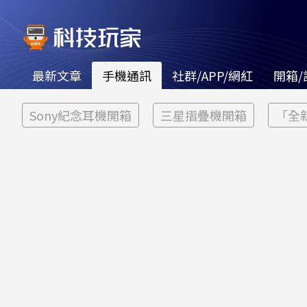
最新文章
手機通訊
社群/APP/網紅
開箱/
Sony紀念耳機開箱
三星摺疊機開箱
「全