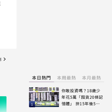
院
則
本日熱門
本周最熱
本月最熱
你敢投資嗎？18歲少
年花5萬「囤貨20條記
憶體」 拚15年後5倍
賣出