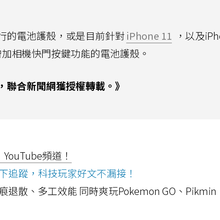
行的電池護殼，或是目前針對
iPhone 11
，以及iPho
增加相機快門按鍵功能的電池護殼。
，聯合新聞網獲授權轉載。》
ouTube頻道！
ws按下追蹤，科技玩家好文不漏接！
a開箱！摺痕退散、多工效能 同時爽玩Pokemon GO、Pikmin