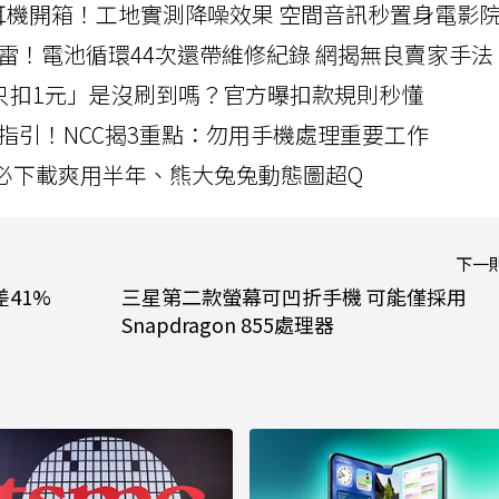
LLEXION耳機開箱！工地實測降噪效果 空間音訊秒置身電影
雷！電池循環44次還帶維修紀錄 網揭無良賣家手法
北捷「只扣1元」是沒刷到嗎？官方曝扣款規則秒懂
指引！NCC揭3重點：勿用手機處理重要工作
」字必下載爽用半年、熊大兔兔動態圖超Q
下一
差41%
三星第二款螢幕可凹折手機 可能僅採用
Snapdragon 855處理器