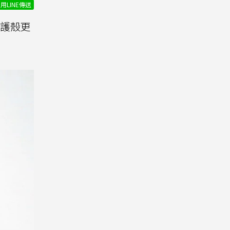
用LINE傳送
護殼更
。