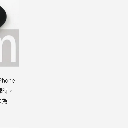
hone
電源時，
法為