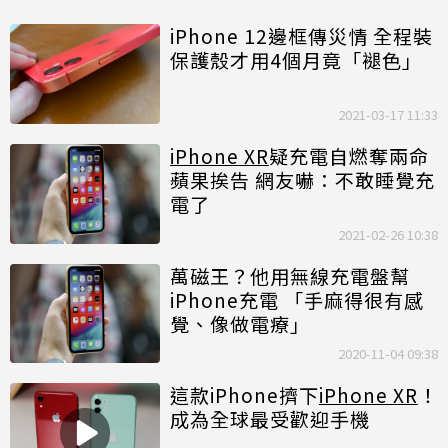
iPhone 12邊框傳災情 全程裝
保護殼才用4個月竟「褪色」
2021-03-17 11:33
iPhone XR
疑充電自燃奪兩命
蘋果挨告 網友嚇：不敢睡覺充
電了
2021-02-26 10:38
萬磁王？他用無線充電盤幫
iPhone充電 「手麻得很有感
覺、像做電療」
2020-11-04 09:38
這款iPhone擠下
iPhone XR
！
成為全球最受歡迎手機