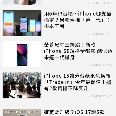
2025-03-10 08:40
用6年也沒壞…iPhone哪支最
穩定？果粉齊推「這一代」：
根本王者
2024-08-01 12:58
螢幕尺寸三級跳！新款
iPhone SE規格全都露 酷似蘋
果這一代機身
2024-04-14 09:45
iPhone 15讓這台蘋果舊換新
「Trade in」今年最保值！還
有2款舊機不降反升
2023-09-22 16:22
確定要升級？iOS 17讓5款