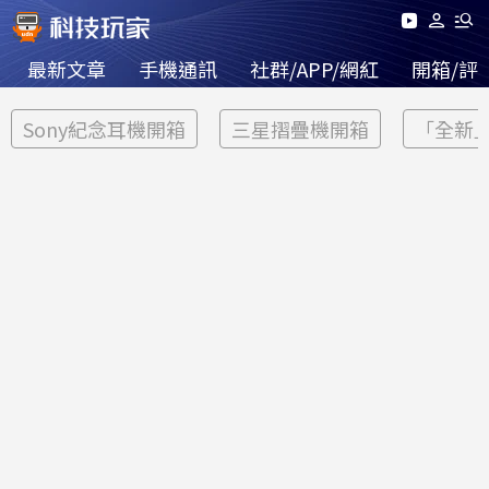
最新文章
手機通訊
社群/APP/網紅
開箱/評
Sony紀念耳機開箱
三星摺疊機開箱
「全新