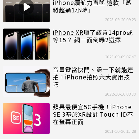
iPhone續航力直墜 這款「蒸
發超過1小時」
2023-09-20 09:23
iPhone XR
壞了該買14pro或
等15？ 網一面倒曝2選擇
2023-09-09 07:47
音量鍵當快門、滑一下就能連
拍！iPhone拍照六大實用技
巧
2022-10-10 08:39
蘋果最便宜5G手機！iPhone
SE 3基於XR設計 Touch ID不
在螢幕正面
2021-10-26 15:28