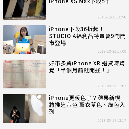
iPhone XS Max下殺5千
2019-12-16 10:58
iPhone下殺36折起！
STUDIO A福利品特賣會9間門
市登場
2019-10-31 17:09
好市多買
iPhone XR
退貨時驚
覺「半個月前就開通！」
2019-09-14 11:07
iPhone更暖色了？蘋果新機
將推這六色 薰衣草色、綠色入
列
2019-05-17 13:17