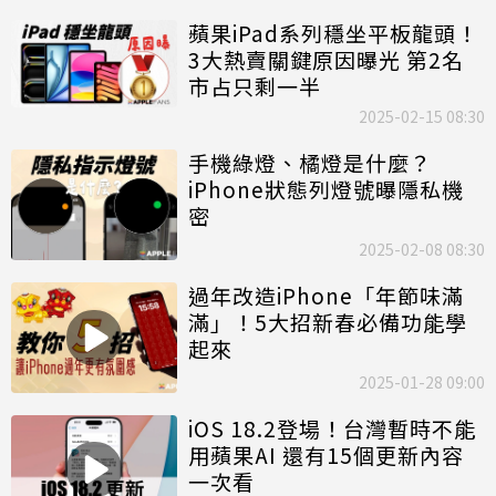
蘋果iPad系列穩坐平板龍頭！
3大熱賣關鍵原因曝光 第2名
市占只剩一半
2025-02-15 08:30
手機綠燈、橘燈是什麼？
iPhone狀態列燈號曝隱私機
密
2025-02-08 08:30
過年改造iPhone「年節味滿
滿」！5大招新春必備功能學
起來
2025-01-28 09:00
iOS 18.2登場！台灣暫時不能
用蘋果AI 還有15個更新內容
一次看