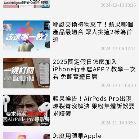
2024-12-13 10:16
耶誕交換禮物來了！蘋果哪個
產品最適合 眾人挑這2樣為首
選
2024-12-06 12:11
2025國定假日怎麼加入
iPhone行事曆APP？教學一次
看 免翻實體日曆
2024-12-01 08:30
蘋果挨告！AirPods Pro出現
爆裂聲沒解決 果粉集體訴訟要
求賠償
2024-11-14 13:55
怎麼用蘋果Apple