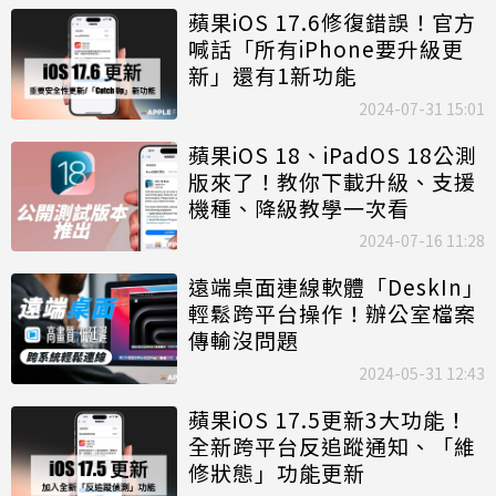
蘋果iOS 17.6修復錯誤！官方
喊話「所有iPhone要升級更
新」還有1新功能
2024-07-31 15:01
蘋果iOS 18、iPadOS 18公測
版來了！教你下載升級、支援
機種、降級教學一次看
2024-07-16 11:28
遠端桌面連線軟體「DeskIn」
輕鬆跨平台操作！辦公室檔案
傳輸沒問題
2024-05-31 12:43
蘋果iOS 17.5更新3大功能！
全新跨平台反追蹤通知、「維
修狀態」功能更新