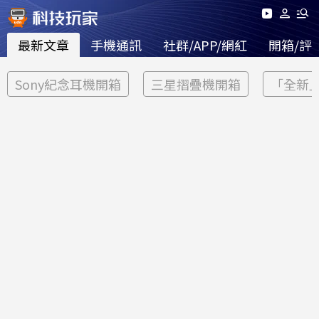
最新文章
手機通訊
社群/APP/網紅
開箱/評
Sony紀念耳機開箱
三星摺疊機開箱
「全新