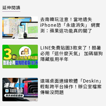
延伸閱讀
去南韓玩注意！當地遺失
iPhone恐「永遠消失」 網實
測：蘋果這功能真的關了
LINE免費貼圖3款來了！酷暑
必用「這什麼天氣」 加碼貓狗
隱藏版用半年
遠端桌面連線軟體「DeskIn」
輕鬆跨平台操作！辦公室檔案
傳輸沒問題