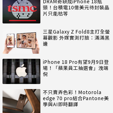
DRAM奇缺成iPhone 18瓶
頸！台積電10億美元待封裝晶
片只能枯等
三星Galaxy Z Fold8主打全螢
幕觀影 外媒實測打臉：滿滿黑
邊
iPhone 18 Pro有望9月9日登
場！「蘋果員工抽選會」洩端
倪
不只賣弄色彩！Motorola
edge 70 pro結合Pantone美
學與AI即時翻譯