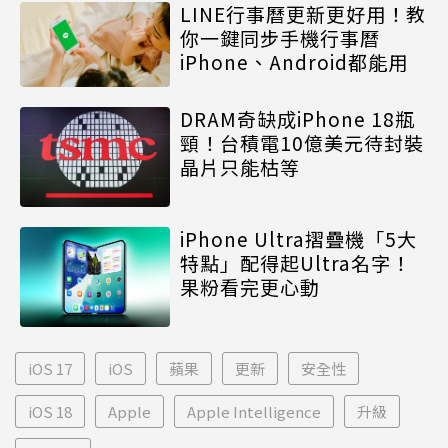
LINE行事曆更新更好用！教
你一鍵同步手機行事曆
iPhone、Android都能用
DRAM奇缺成iPhone 18瓶
頸！台積電10億美元待封裝
晶片只能枯等
iPhone Ultra摺疊機「5大
特點」配得起Ultra名字！
果粉看完更心動
iOS 17
iOS
蘋果
更新
安全性
iOS 18
Apple
Apple Intelligence
升級