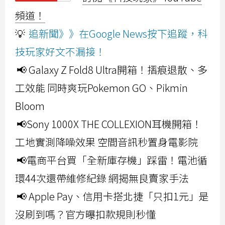
頻道！
💡
追新聞》》在Google News按下追蹤，科
技玩家好文不漏接！
📢 Galaxy Z Fold8 Ultra開箱！摺痕退散、多
工效能 同時爽玩Pokemon GO、Pikmin
Bloom
📢Sony 1000X THE COLLEXION耳機開箱！
工地實測降噪效果 空間音訊秒置身電影院
📢電商平台買「全新庫存機」踩雷！電池循
環44次還帶維修紀錄 網揭無良賣家手法
📢 Apple Pay、信用卡搭北捷「只扣1元」是
沒刷到嗎？官方曝扣款規則秒懂