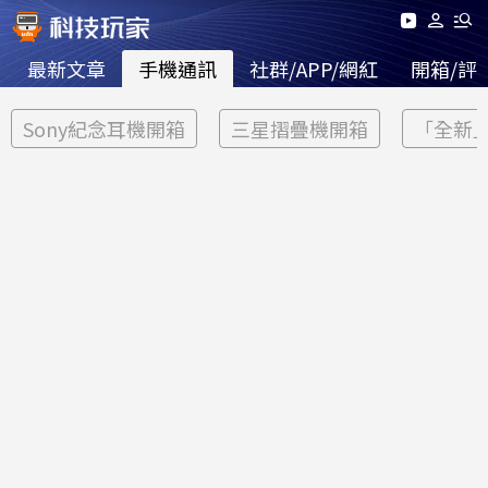
最新文章
手機通訊
社群/APP/網紅
開箱/評
Sony紀念耳機開箱
三星摺疊機開箱
「全新