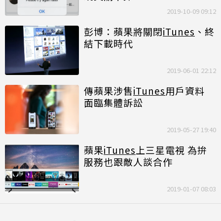
2019-10-09 09:12
彭博：蘋果將關閉
iTunes
、終
結下載時代
2019-06-01 22:12
傳蘋果涉售
iTunes
用戶資料
面臨集體訴訟
2019-05-27 19:40
蘋果
iTunes
上三星電視 為拚
服務也跟敵人談合作
2019-01-07 08:03