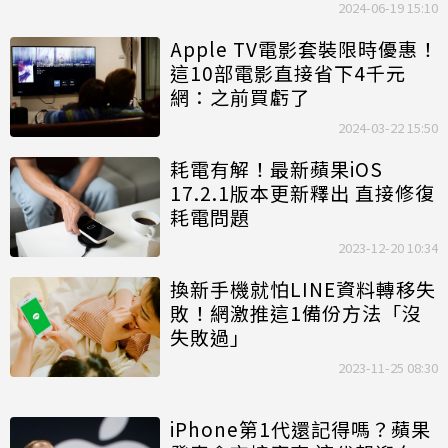
2024-06-19 15:10
Apple TV電影套裝限時優惠！
這10部電影直接省下4千元
網：之前買虧了
2024-03-22 15:50
耗電有解！最新蘋果iOS
17.2.1版本更新釋出 直接修復
耗電問題
2023-12-20 10:34
換新手機就怕LINE資料轉移失
敗！網激推這1備份方法「沒
失敗過」
2023-11-25 08:30
iPhone第1代還記得嗎？蘋果