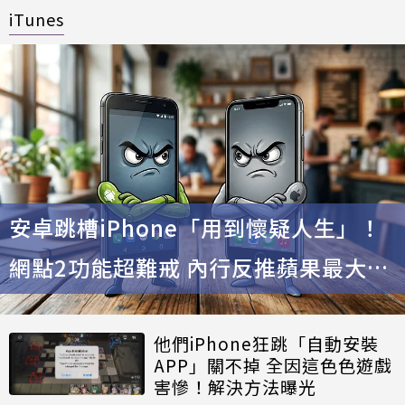
iTunes
安卓跳槽iPhone「用到懷疑人生」！
網點2功能超難戒 內行反推蘋果最大優
勢
他們iPhone狂跳「自動安裝
APP」關不掉 全因這色色遊戲
害慘！解決方法曝光