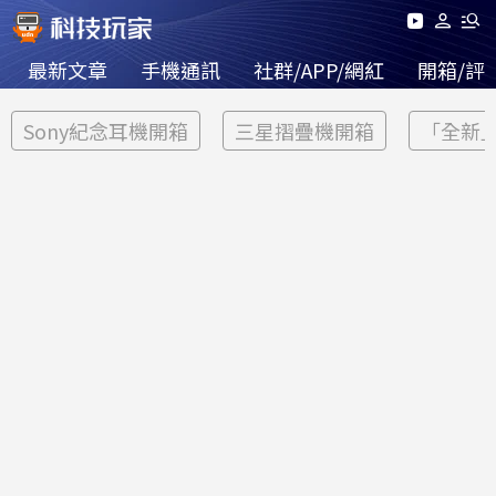
最新文章
手機通訊
社群/APP/網紅
開箱/評
Sony紀念耳機開箱
三星摺疊機開箱
「全新