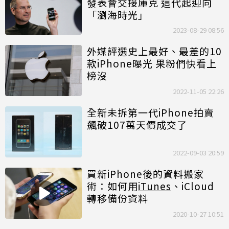
發表會交接庫克 這代起迎向
「瀏海時光」
2023-08-29 08:56
外媒評選史上最好、最差的10
款iPhone曝光 果粉們快看上
榜沒
2022-11-05 22:26
全新未拆第一代iPhone拍賣
飆破107萬天價成交了
2022-09-03 20:59
買新iPhone後的資料搬家
術：如何用
iTunes
、iCloud
轉移備份資料
2020-10-27 10:51