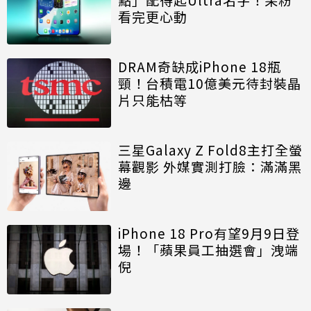
看完更心動
DRAM奇缺成iPhone 18瓶
頸！台積電10億美元待封裝晶
片只能枯等
三星Galaxy Z Fold8主打全螢
幕觀影 外媒實測打臉：滿滿黑
邊
iPhone 18 Pro有望9月9日登
場！「蘋果員工抽選會」洩端
倪