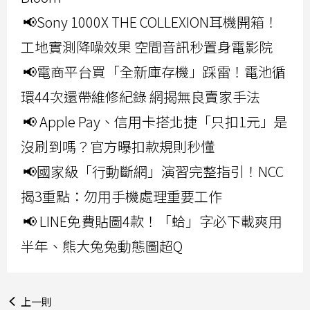
📢Sony 1000X THE COLLEXION耳機開箱！
工地實測降噪效果 空間音訊秒置身電影院
📢電商平台買「全新庫存機」踩雷！電池循
環44次還帶維修紀錄 網揭無良賣家手法
📢 Apple Pay、信用卡搭北捷「只扣1元」是
沒刷到嗎？官方曝扣款規則秒懂
📢國家級「行動斷網」演習完整指引！NCC
揭3重點：勿用手機處理重要工作
📢 LINE免費貼圖4款！「蛤」字必下載爽用
半年、熊大兔兔動態圖超Q
上一則