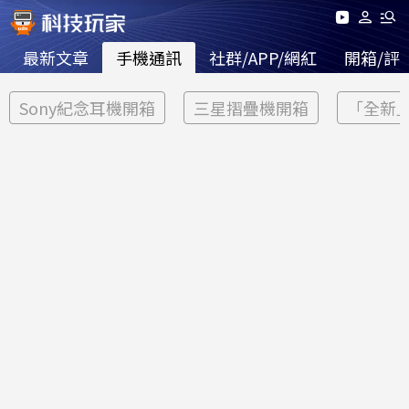
最新文章
手機通訊
社群/APP/網紅
開箱/評
Sony紀念耳機開箱
三星摺疊機開箱
「全新