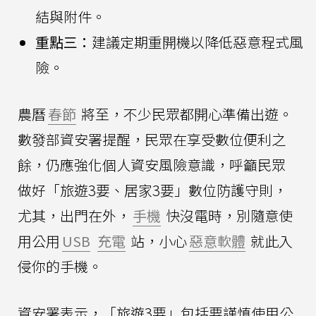
結與附件。
重點三：
建議定期重開機以降低惡意程式風
險。
農曆
春節
將至，不少民眾都開心準備出遊。
數發部資安署提醒，民眾在享受數位便利之
餘，仍應強化個人資安風險意識，呼籲民眾
做好「旅遊3要、居家3要」數位防護守則，
尤其，出門在外，
手機
快沒電時，別隨意使
用公用
USB
充電
站，小心
惡意軟體
就此入
侵你的手機。
資安署表示，「旅遊3要」包括要謹慎使用公