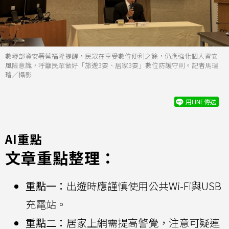
數發部資安署蔡福隆提醒，民眾在享受數位便利之餘，仍應強化個人資安
風險意識，呼籲民眾做好「旅遊3要、居家3要」數位防護守則。記者馬瑞
璿／攝影
用LINE傳送
AI重點
文章重點整理：
重點一：
出遊時應謹慎使用公共Wi-Fi與USB
充電站。
重點二：
居家上網需提高警覺，注意可疑連