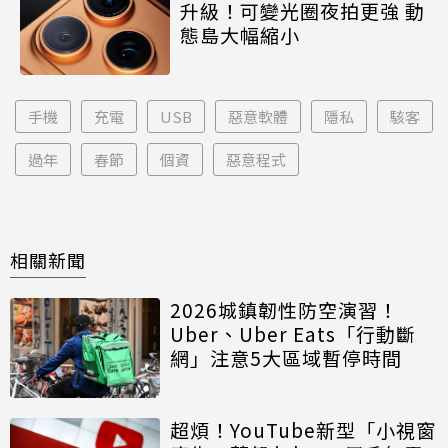
升級！可變光圈夜拍更強 動
態島大幅縮小
手機
充電
USB
惡意軟體
隱私
駭客
過年
春節
個資
惡意程式
相關新聞
2026城鎮韌性防空演習！
Uber、Uber Eats「行動斷
網」注意5大區域暫停時間
超煩！YouTube新型「小視窗