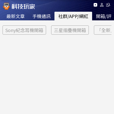
最新文章
手機通訊
社群/APP/網紅
開箱/評
Sony紀念耳機開箱
三星摺疊機開箱
「全新