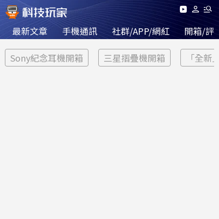
最新文章
手機通訊
社群/APP/網紅
開箱/評
Sony紀念耳機開箱
三星摺疊機開箱
「全新