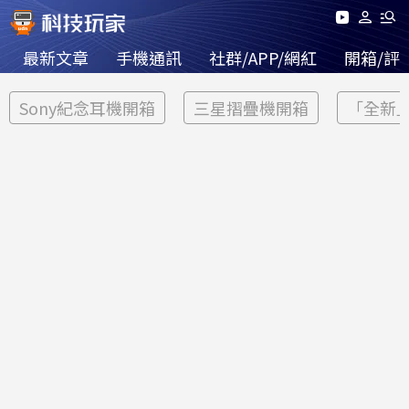
最新文章
手機通訊
社群/APP/網紅
開箱/評
Sony紀念耳機開箱
三星摺疊機開箱
「全新