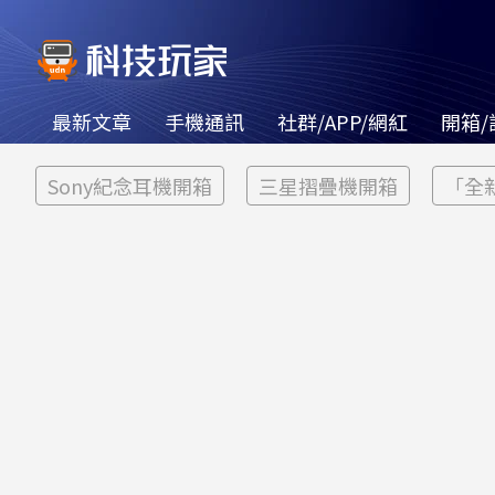
最新文章
手機通訊
社群/APP/網紅
開箱/
Sony紀念耳機開箱
三星摺疊機開箱
「全