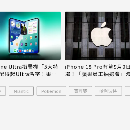
iPhone 18 Pro有望9月9
one Ultra摺疊機「5大特
場！「蘋果員工抽選會」
配得起Ultra名字！果粉
倪
更心動
w
Niantic
Pokemon
寶可夢
哈利波特