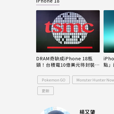
iPhone 18
DRAM奇缺成iPhone 18瓶
iPh
頸！台積電10億美元待封裝晶
點」
片只能枯等
看完
Pokemon GO
Monster Hunter No
更新
楊又肇