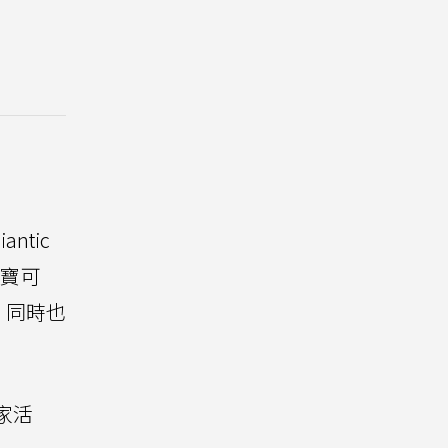
ntic
《寶可
，同時也
家活