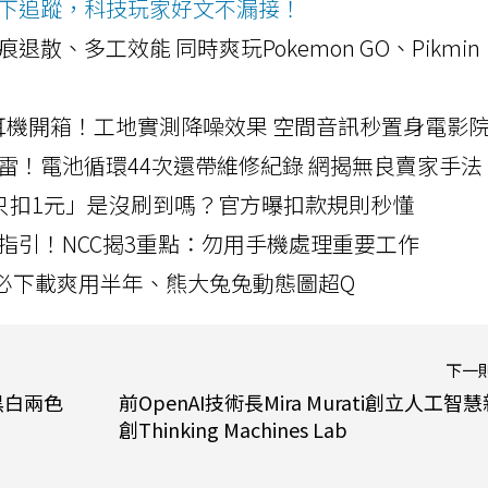
ws按下追蹤，科技玩家好文不漏接！
a開箱！摺痕退散、多工效能 同時爽玩Pokemon GO、Pikmin
LLEXION耳機開箱！工地實測降噪效果 空間音訊秒置身電影
雷！電池循環44次還帶維修紀錄 網揭無良賣家手法
北捷「只扣1元」是沒刷到嗎？官方曝扣款規則秒懂
指引！NCC揭3重點：勿用手機處理重要工作
」字必下載爽用半年、熊大兔兔動態圖超Q
下一
有黑白兩色
前OpenAI技術長Mira Murati創立人工智
創Thinking Machines Lab