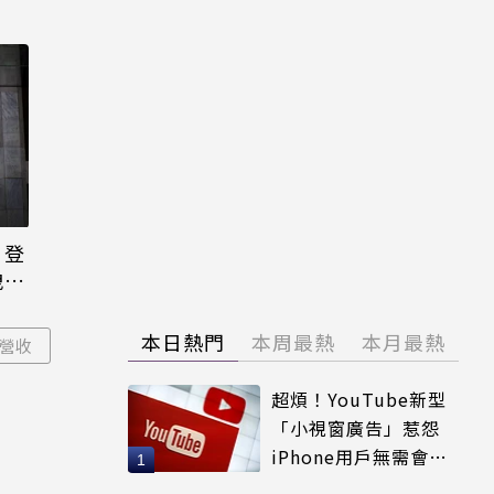
日登
洩端
本日熱門
本周最熱
本月最熱
營收
超煩！YouTube新型
「小視窗廣告」惹怨
iPhone用戶無需會員
輕鬆解決