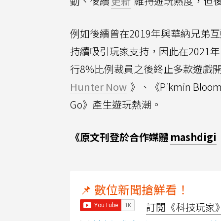
動、後續
更新
維持遊玩熱度，但後續
例如後續曾在2019年與華納兄弟
持續吸引玩家支持，因此在2021年
行8%比例裁員之後終止多款遊戲開發
Hunter Now
》、《Pikmin B
Go》產生遊玩熱潮。
《原文刊登於合作媒體
mashdigi
📌 數位新聞搶鮮看！
訂閱《科技玩家》Y