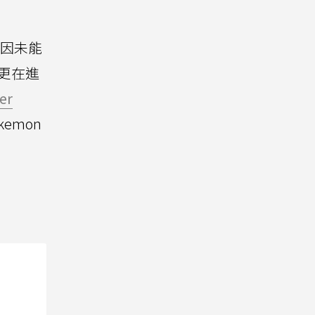
因未能
續更在進
er
emon