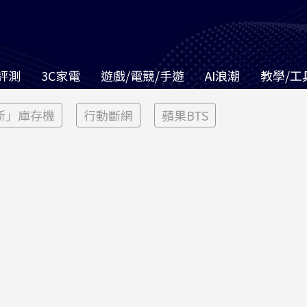
評測
3C家電
遊戲/電競/手遊
AI浪潮
教學/工
新」庫存機
行動斷網
蘋果BTS