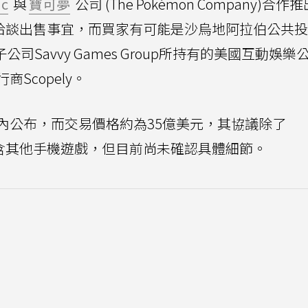
ic
與
寶可夢
公司 (The Pokémon Company)合作
在對外洽談出售事宜，而買家有可能是沙烏地阿拉伯公共
,PIF)旗下子公司Savvy Games Group所持有的美國互動娛
Scopely。
內公布，而交易價格約為35億美元，其協議除了
還包含其他手機遊戲，但目前尚未確認具體細節。