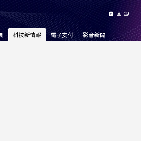
具
科技新情報
電子支付
影音新聞