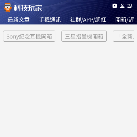
最新文章
手機通訊
社群/APP/網紅
開箱/評
Sony紀念耳機開箱
三星摺疊機開箱
「全新