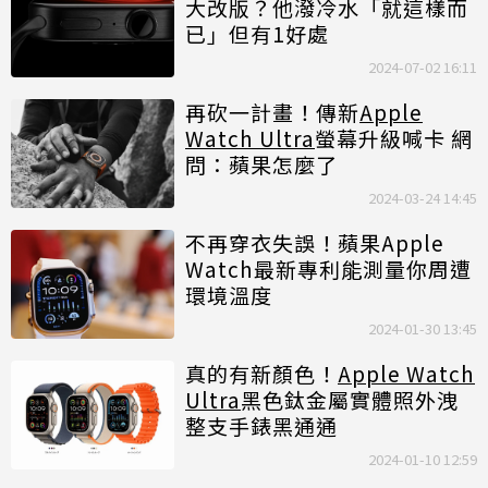
大改版？他潑冷水「就這樣而
已」但有1好處
2024-07-02 16:11
再砍一計畫！傳新
Apple
Watch Ultra
螢幕升級喊卡 網
問：蘋果怎麼了
2024-03-24 14:45
不再穿衣失誤！蘋果Apple
Watch最新專利能測量你周遭
環境溫度
2024-01-30 13:45
真的有新顏色！
Apple Watch
Ultra
黑色鈦金屬實體照外洩
整支手錶黑通通
2024-01-10 12:59