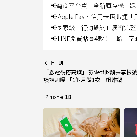
📢電商平台買「全新庫存機」踩
📢 Apple Pay、信用卡搭
📢國家級「行動斷網」演習完整
📢 LINE免費貼圖4款！「蛤
上一則
「搬電視搭高鐵」防Netflix鎖共享帳
項規則曝 「1個月做1次」網炸鍋
iPhone 18