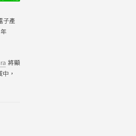
電子產
0年
ra
將顯
域中，