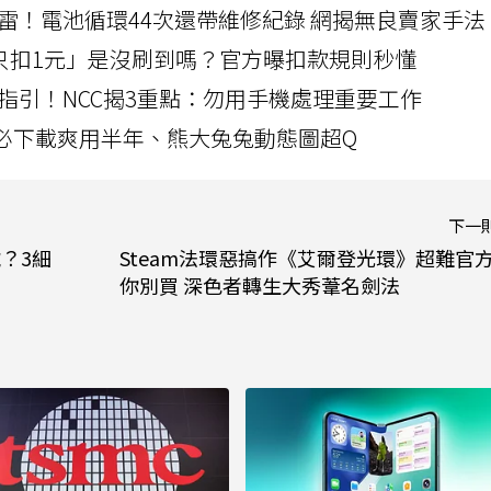
雷！電池循環44次還帶維修紀錄 網揭無良賣家手法
北捷「只扣1元」是沒刷到嗎？官方曝扣款規則秒懂
指引！NCC揭3重點：勿用手機處理重要工作
」字必下載爽用半年、熊大兔兔動態圖超Q
下一
號？3細
Steam法環惡搞作《艾爾登光環》超難官
你別買 深色者轉生大秀葦名劍法