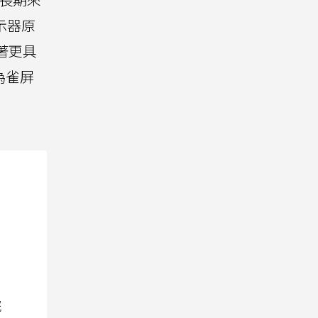
示器原
著更具
為雀屏
院