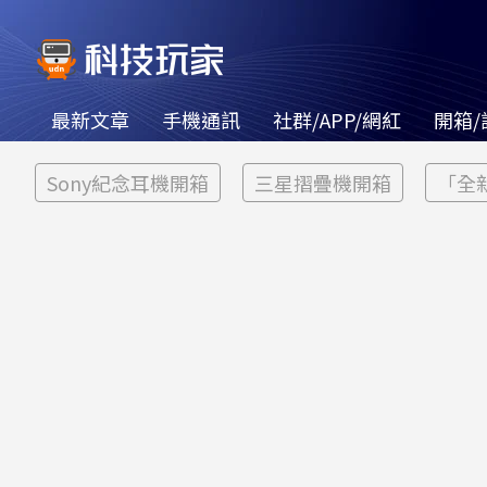
最新文章
手機通訊
社群/APP/網紅
開箱/
Sony紀念耳機開箱
三星摺疊機開箱
「全