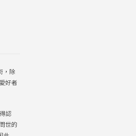
技術，除
愛好者
獲得認
將問世的
因此