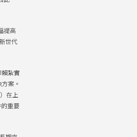
大幅提高
新世代
仰賴紮實
決方案。
M）在上
件的重要
中長期來