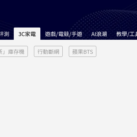
評測
3C家電
遊戲/電競/手遊
AI浪潮
教學/工
新」庫存機
行動斷網
蘋果BTS