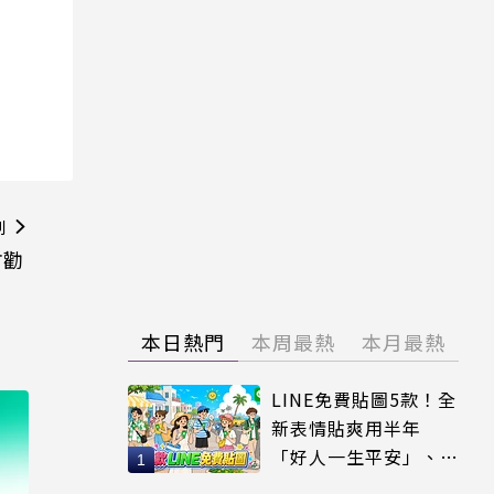
則
方勸
本日熱門
本周最熱
本月最熱
LINE免費貼圖5款！全
新表情貼爽用半年
「好人一生平安」、
「好熱」必用