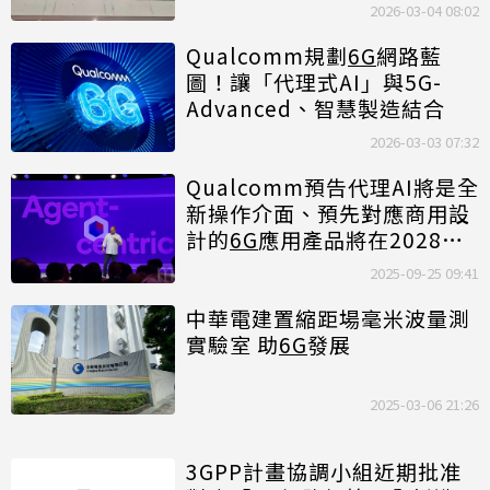
2026-03-04 08:02
Qualcomm規劃
6G
網路藍
圖！讓「代理式AI」與5G-
Advanced、智慧製造結合
2026-03-03 07:32
Qualcomm預告代理AI將是全
新操作介面、預先對應商用設
計的
6G
應用產品將在2028年
推出
2025-09-25 09:41
中華電建置縮距場毫米波量測
實驗室 助
6G
發展
2025-03-06 21:26
3GPP計畫協調小組近期批准