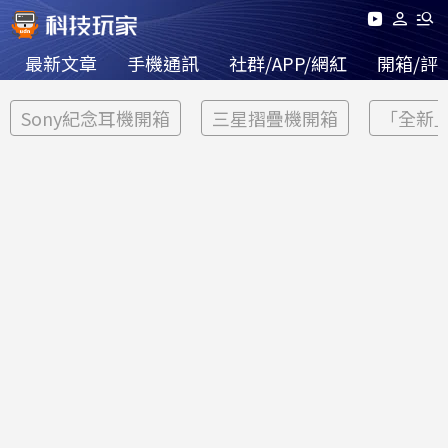
最新文章
手機通訊
社群/APP/網紅
開箱/評
Sony紀念耳機開箱
三星摺疊機開箱
「全新