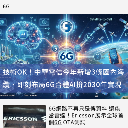
6G
技術OK！中華電信今年新增3條國內海
纜、即刻布局
6G
合體AI拚2030年實現
6G
網路不再只是傳資料 還能
當雷達！Ericsson展示全球首
個
6G
OTA測試