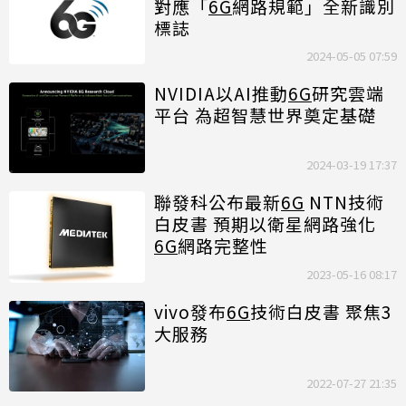
對應「
6G
網路規範」全新識別
標誌
2024-05-05 07:59
NVIDIA以AI推動
6G
研究雲端
平台 為超智慧世界奠定基礎
2024-03-19 17:37
聯發科公布最新
6G
NTN技術
白皮書 預期以衛星網路強化
6G
網路完整性
2023-05-16 08:17
vivo發布
6G
技術白皮書 聚焦3
大服務
2022-07-27 21:35