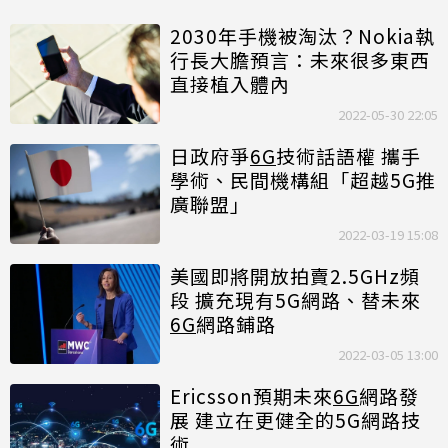
2030年手機被淘汰？Nokia執
行長大膽預言：未來很多東西
直接植入體內
2022-05-30 22:05
日政府爭
6G
技術話語權 攜手
學術、民間機構組「超越5G推
廣聯盟」
2022-03-19 15:08
美國即將開放拍賣2.5GHz頻
段 擴充現有5G網路、替未來
6G
網路鋪路
2022-03-05 13:00
Ericsson預期未來
6G
網路發
展 建立在更健全的5G網路技
術