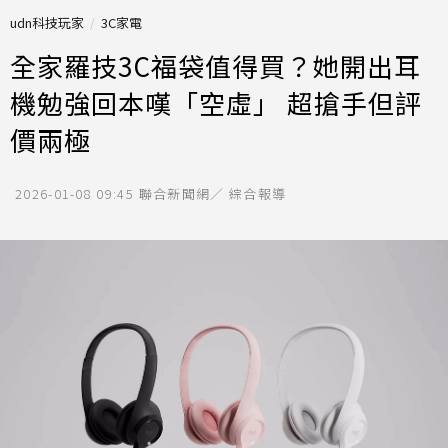
udn科技玩家
3C家電
全家羅技3C福袋值得買？她開出耳
機勉強回本嘆「空虛」 超搶手但評
價兩極
2026-01-08 09:45
聯合新聞網／ 綜合報導