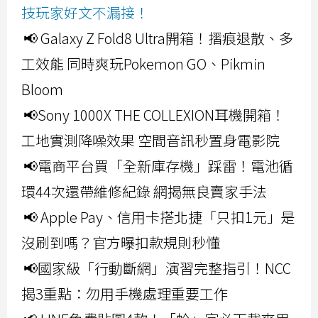
技玩家好文不漏接！
📢 Galaxy Z Fold8 Ultra開箱！摺痕退散、多
工效能 同時爽玩Pokemon GO、Pikmin
Bloom
📢Sony 1000X THE COLLEXION耳機開箱！
工地實測降噪效果 空間音訊秒置身電影院
📢電商平台買「全新庫存機」踩雷！電池循
環44次還帶維修紀錄 網揭無良賣家手法
📢 Apple Pay、信用卡搭北捷「只扣1元」是
沒刷到嗎？官方曝扣款規則秒懂
📢國家級「行動斷網」演習完整指引！NCC
揭3重點：勿用手機處理重要工作