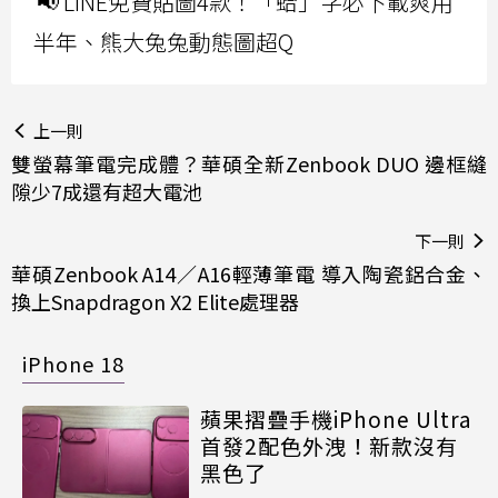
📢 LINE免費貼圖4款！「蛤」字必下載爽用
半年、熊大兔兔動態圖超Q
上一則
雙螢幕筆電完成體？華碩全新Zenbook DUO 邊框縫
隙少7成還有超大電池
下一則
華碩Zenbook A14／A16輕薄筆電 導入陶瓷鋁合金、
換上Snapdragon X2 Elite處理器
iPhone 18
蘋果摺疊手機iPhone Ultra
首發2配色外洩！新款沒有
黑色了