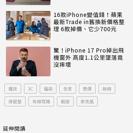
16款iPhone變值錢！蘋果
最新Trade in舊換新價格整
理 6款掉價、它少700元
驚！iPhone 17 Pro掉出飛
機窗外 高度1.1公里墜落竟
沒摔壞
羅技
3C
福袋
全家
售價
無線
滑鼠墊
有線耳機
蝦皮
麥克風
延伸閱讀