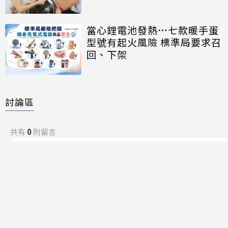
當心鋰電池發熱…七款暖手蛋
型號有起火風險 標準局要求召
回、下架
討論區
共有
0
則留言
規範
回覆