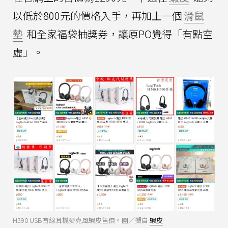
以低於800元的價格入手，再加上一個
滑鼠
墊
和全家福袋抽獎券，讓原PO覺得「有點空
虛」。
H390 USB有線耳機麥克風蝦皮售價。圖／擷自
蝦皮