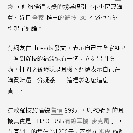
袋
，能夠獲得大獎的誘惑吸引了不少民眾購
買。近日
全家
推出的
羅技
3C
福袋也在網上
引起了討論。
有網友在Threads
發文
，表示自己在全家APP
上看到羅技的福袋還有一個，立刻出門搶
購，打開之後發現是耳機。她還表示自己在
購買時還十分疑惑，「這福袋怎麼這麼
貴」。
這款羅技3C福袋
售價
999元，原PO得到的耳
機其實是「H390 USB
有線耳機
麥克風
」，
在官網上的售價為1290元，不過在
蝦皮
能夠