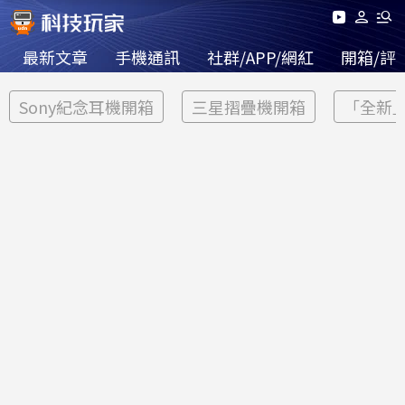
最新文章
手機通訊
社群/APP/網紅
開箱/評
Sony紀念耳機開箱
三星摺疊機開箱
「全新