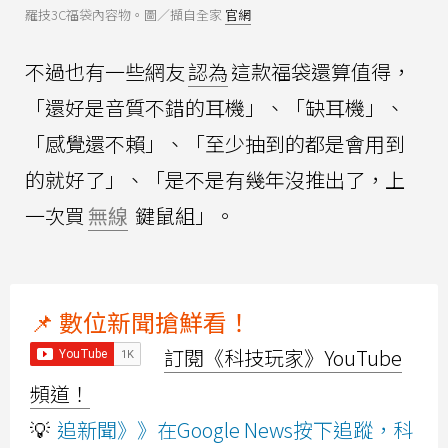
羅技3C福袋內容物。圖／擷自全家
官網
不過也有一些網友
認為
這款福袋還算值得，
「還好是音質不錯的耳機」、「缺耳機」、
「感覺還不賴」、「至少抽到的都是會用到
的就好了」、「是不是有幾年沒推出了，上
一次買
無線
鍵鼠組」。
📌 數位新聞搶鮮看！
訂閱《科技玩家》YouTube
頻道！
💡
追新聞》》在Google News按下追蹤，科