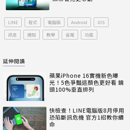
LINE
程式
電腦版
Android
iOS
訊息
通知
教學
省電
功能
延伸閱讀
蘋果iPhone 16實機新色曝
光！5色爭豔這顏色更好看 鏡
頭100%垂直排列
快檢查！LINE電腦版8月停用
恐陷斷訊危機 官方1招教你續
命