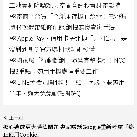
工地實測降噪效果 空間音訊秒置身電影院
📢電商平台買「全新庫存機」踩雷！電池循
環44次還帶維修紀錄 網揭無良賣家手法
📢 Apple Pay、信用卡搭北捷「只扣1元」是
沒刷到嗎？官方曝扣款規則秒懂
📢國家級「行動斷網」演習完整指引！NCC
揭3重點：勿用手機處理重要工作
📢 LINE免費貼圖4款！「蛤」字必下載爽用
半年、熊大兔兔動態圖超Q
上一則
擔心造成更大隱私問題 專家喊話Google重新考慮「終
止使用Cookie」