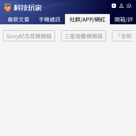
最新文章
手機通訊
社群/APP/網紅
開箱/評
Sony紀念耳機開箱
三星摺疊機開箱
「全新