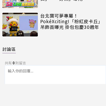
台北寶可夢專屬！
PokéXciting!「粉紅皮卡丘」
吊飾首曝光 掛包包慶30週年
討論區
共有
0
則留言
規範
回覆