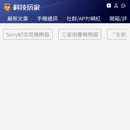
最新文章
手機通訊
社群/APP/網紅
開箱/評
Sony紀念耳機開箱
三星摺疊機開箱
「全新