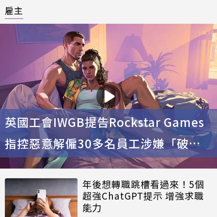
雇主
英國工會IWGB提告Rockstar Games
指控惡意解僱30多名員工涉嫌「破壞
工會」
年後想轉職跳槽看過來！5個
超強ChatGPT提示 增強求職
能力