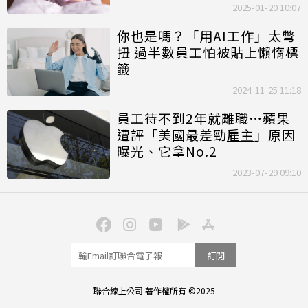
2025-01-20 10:07
你也是嗎？「用AI工作」太彆
扭 過半數員工怕被貼上懶惰標
籤
2024-11-25 11:18
員工待不到2年就離職…蘋果
遭評「美國最差勁
雇主
」原因
曝光、它拿No.2
2023-07-29 09:10
訂閱
聯合線上公司 著作權所有 ©2025