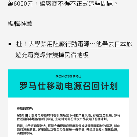
萬6000元，讓廠商不得不正式這些問題。
編輯推薦
扯！大學禁用陸廠行動電源…他帶去日本旅
遊充電竟爆炸燒掉民宿地板