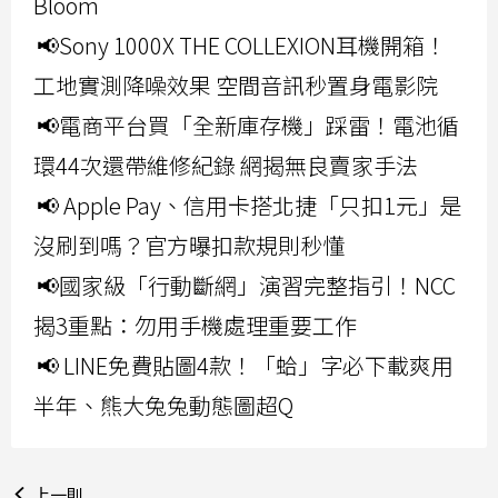
Bloom
📢Sony 1000X THE COLLEXION耳機開箱！
工地實測降噪效果 空間音訊秒置身電影院
📢電商平台買「全新庫存機」踩雷！電池循
環44次還帶維修紀錄 網揭無良賣家手法
📢 Apple Pay、信用卡搭北捷「只扣1元」是
沒刷到嗎？官方曝扣款規則秒懂
📢國家級「行動斷網」演習完整指引！NCC
揭3重點：勿用手機處理重要工作
📢 LINE免費貼圖4款！「蛤」字必下載爽用
半年、熊大兔兔動態圖超Q
上一則