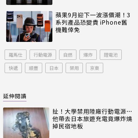
蘋果9月迎下一波漲價潮！3
系列產品恐變貴 iPhone舊
機難倖免
羅馬仕
行動電源
自燃
爆炸
鋰電池
快遞
順豐
日本
禁用
京東
延伸閱讀
扯！大學禁用陸廠行動電源…
他帶去日本旅遊充電竟爆炸燒
掉民宿地板