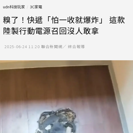
udn科技玩家
3C家電
糗了！快遞「怕一收就爆炸」 這款
陸製行動電源召回沒人敢拿
2025-06-24 11:20
聯合新聞網／ 綜合報導