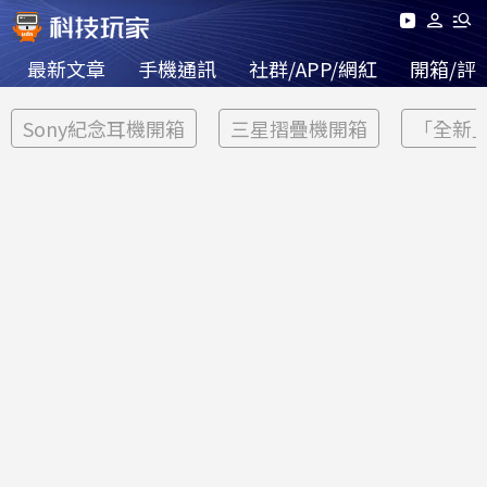
最新文章
手機通訊
社群/APP/網紅
開箱/評
Sony紀念耳機開箱
三星摺疊機開箱
「全新