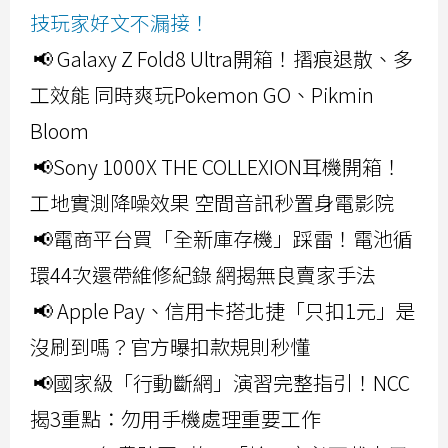
技玩家好文不漏接！
📢 Galaxy Z Fold8 Ultra開箱！摺痕退散、多
工效能 同時爽玩Pokemon GO、Pikmin
Bloom
📢Sony 1000X THE COLLEXION耳機開箱！
工地實測降噪效果 空間音訊秒置身電影院
📢電商平台買「全新庫存機」踩雷！電池循
環44次還帶維修紀錄 網揭無良賣家手法
📢 Apple Pay、信用卡搭北捷「只扣1元」是
沒刷到嗎？官方曝扣款規則秒懂
📢國家級「行動斷網」演習完整指引！NCC
揭3重點：勿用手機處理重要工作