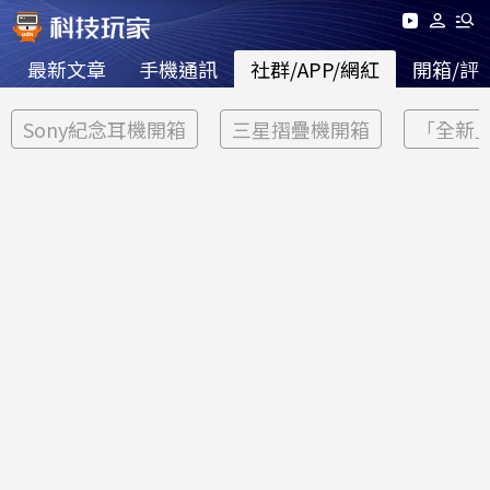
最新文章
手機通訊
社群/APP/網紅
開箱/評
Sony紀念耳機開箱
三星摺疊機開箱
「全新