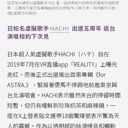
設定為18歲的AI虛擬歌手米拉 蜜，由英業達科技與先前曾製作過劉德
華、江蕙等天皇天后專輯曲目的王牌製作人陳子鴻，共同攜手打造。
(圖/虛實元邦提供)
日知名虛擬歌手
HACHI
出道五周年 返台
演唱相約下次見
日本超人氣虛擬歌手HACHI（ハチ）自在
2019年7月在VR直播app「REALITY」上曝光
走紅，而後正式出道推出首張專輯《for
ASTRA.》，緊接著便馬不停蹄地前進東京與
台北演唱會。HACHI表示雖然來台的停留時間
短暫，但仍有嚐鮮到珍珠奶茶和麻辣鍋，一
度在X上發表貼文連帶18個驚嘆號表示驚為天
人的震撼。作為以透明感的絲滑嗓音和觸動