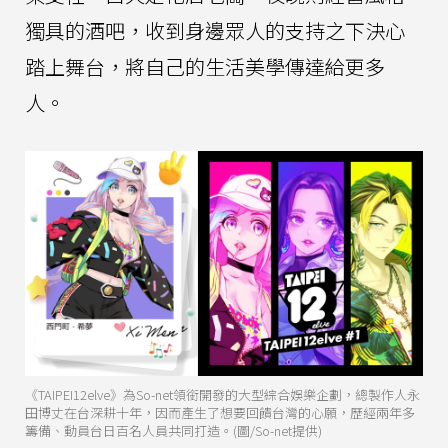
獨具的酒吧，收到身邊眾人的支持之下決心
踏上舞台，將自己的生活美學傳達給更多
人。
《TAIPEI12elve》為So-net領銜開發的大型綜合娛樂企劃，總製作人永
田博丈在台深耕十年，因而產生了想要回饋台灣的心願，歷經兩年多
籌備、動員台日百名人員共同打造。(圖/So-net提供)