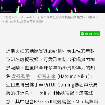
「初音未來(Hatsune Miku)」至今風靡全球多年仍極具影響力。（翻攝自
Hatsune Miku臉書官方粉絲團）
用LINE傳送
近期火紅的話題從Vtuber到先前出現的無數
位知名虛擬歌姬，可愛形象結合歌唱實力總
是吸睛。如風靡全球多年仍極具影響力的知
名
虛擬歌手
「
初音未來
(Hatsune Miku )」，
近日更傳出攜手華碩TUF Gaming聯名電競周
邊的好消息，一次推出4種品項獻上滿滿誠
意！其中包含K3 Gen II電競鍵盤、Mini無線電