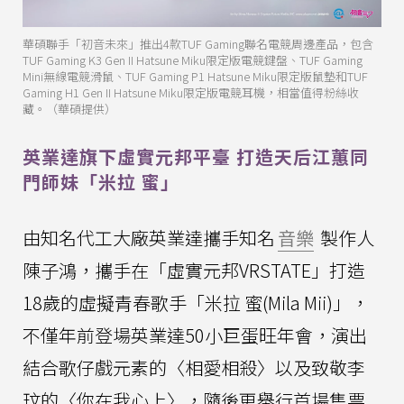
華碩聯手「初音未來」推出4款TUF Gaming聯名電競周邊產品，包含
TUF Gaming K3 Gen II Hatsune Miku限定版電競鍵盤、TUF Gaming
Mini無線電競滑鼠、TUF Gaming P1 Hatsune Miku限定版鼠墊和TUF
Gaming H1 Gen II Hatsune Miku限定版電競耳機，相當值得粉絲收
藏。（華碩提供）
英業達旗下虛實元邦平臺 打造天后江蕙同
門師妹「米拉 蜜」
由知名代工大廠英業達攜手知名
音樂
製作人
陳子鴻，攜手在「虛實元邦VRSTATE」打造
18歲的虛擬青春歌手「米拉 蜜(Mila Mii)」，
不僅年前登場英業達50小巨蛋旺年會，演出
結合歌仔戲元素的〈相愛相殺〉以及致敬李
玟的〈你在我心上〉，隨後更舉行首場售票