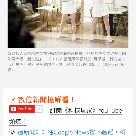
韓國超人氣啦啦隊女神河智媛跨海來台拍攝，與啦啦隊女孩溫妮一同
熱舞大讚「超洗腦」！《TP12》營運團隊預計於5月舉辦「我的城市
我的角色」設計與音樂創作大賽，總獎金超過30萬元。(圖/So-net提
供)
📌 數位新聞搶鮮看！
訂閱《科技玩家》YouTube
頻道！
💡
追新聞》》在Google News按下追蹤，科