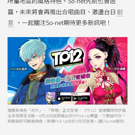
所屬地區的風格特色。So-net先前也曾透
露，未來將會再推出合唱曲目、激盪台日
創
意
，一起關注So-net期待更多新訊吧！
隨著新角色「崧升」、「琳珊」正式登場，《TP12》營運團隊同步推
出多項限定活動。4月18日起將推出崧升Pick Up轉蛋，只要抽中任一
款服裝即可解鎖角色，琳珊Pick Up則於5月初登場。(圖/So-net提供)