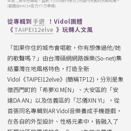
年更二度來台開唱，且創下1500張門票在1分鐘內完售的亮眼成績。
(截圖自HACHI官方YT-万華鏡)
從專輯到
手遊
！Vidol團體
《
TAIPEI12elve
》玩轉人文風
「如果你住的城市會唱歌，你有想像過他/她
的歌聲嗎？」由台灣碩網網路娛樂(So-net)集
結臺灣在地風格特色，打造全新
Vidol《TAIPEI12elve》(簡稱TP12)，分別是象
徵西門町的「希夢XI MEN」、大安區的「安
達DA AN」以及信義區的「芯儀XIN YI」，從
首張同名專輯到AR Vidol音樂養成手機遊戲，
在各自的外型設計、性格元素中，皆融入了