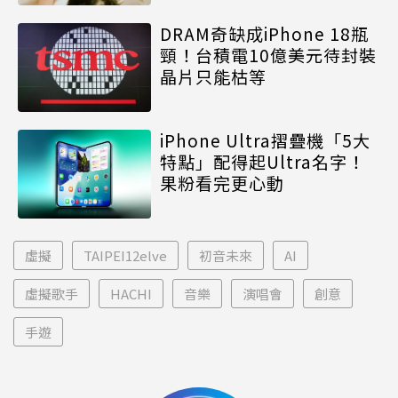
DRAM奇缺成iPhone 18瓶
頸！台積電10億美元待封裝
晶片只能枯等
iPhone Ultra摺疊機「5大
特點」配得起Ultra名字！
果粉看完更心動
虛擬
TAIPEI12elve
初音未來
AI
虛擬歌手
HACHI
音樂
演唱會
創意
手遊