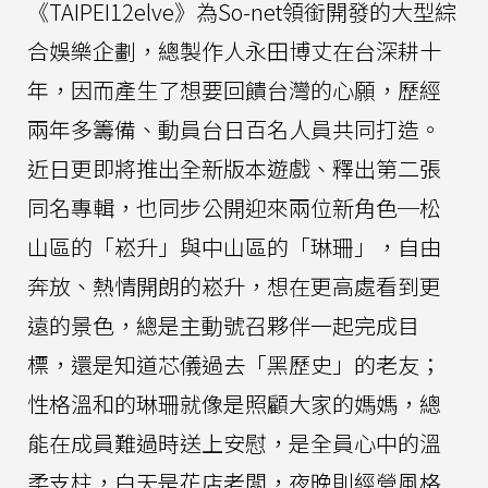
《TAIPEI12elve》為So-net領銜開發的大型綜
合娛樂企劃，總製作人永田博丈在台深耕十
年，因而產生了想要回饋台灣的心願，歷經
兩年多籌備、動員台日百名人員共同打造。
近日更即將推出全新版本遊戲、釋出第二張
同名專輯，也同步公開迎來兩位新角色─松
山區的「崧升」與中山區的「琳珊」，自由
奔放、熱情開朗的崧升，想在更高處看到更
遠的景色，總是主動號召夥伴一起完成目
標，還是知道芯儀過去「黑歷史」的老友；
性格溫和的琳珊就像是照顧大家的媽媽，總
能在成員難過時送上安慰，是全員心中的溫
柔支柱，白天是花店老闆，夜晚則經營風格