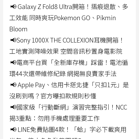
📢 Galaxy Z Fold8 Ultra開箱！摺痕退散、多
工效能 同時爽玩Pokemon GO、Pikmin
Bloom
📢Sony 1000X THE COLLEXION耳機開箱！
工地實測降噪效果 空間音訊秒置身電影院
📢電商平台買「全新庫存機」踩雷！電池循
環44次還帶維修紀錄 網揭無良賣家手法
📢 Apple Pay、信用卡搭北捷「只扣1元」是
沒刷到嗎？官方曝扣款規則秒懂
📢國家級「行動斷網」演習完整指引！NCC
揭3重點：勿用手機處理重要工作
📢 LINE免費貼圖4款！「蛤」字必下載爽用