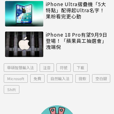
iPhone Ultra摺疊機「5大
特點」配得起Ultra名字！
果粉看完更心動
iPhone 18 Pro有望9月9日
登場！「蘋果員工抽選會」
洩端倪
華碩智慧輸入法
注音
符號
下載
Microsoft
免費
自然輸入法
微軟
空白鍵
Shift