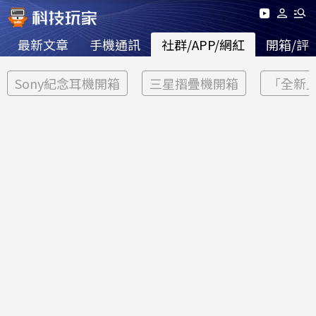
最新文章
手機通訊
社群/APP/網紅
開箱/評
Sony紀念耳機開箱
三星摺疊機開箱
「全新