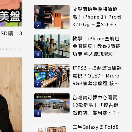
賣出
父親節搶手機特價優
惠！iPhone 17 Pro省
3710元 三星S26+狂
降8千元
SD飆「3
教學／iPhone查航班
免開網頁！教你2隱藏
3-10-17 15:28
功能 輸入航班號秒看
起降時間
玩PS5、追劇該買哪款
電視？OLED、Micro
RGB螢幕怎麼選 核心
優缺點一次看
台灣寶可夢中心開賣
12款新品！「復古遊
戲包裝」變周邊、T恤
可裝進收納包
三星Galaxy Z Fold8