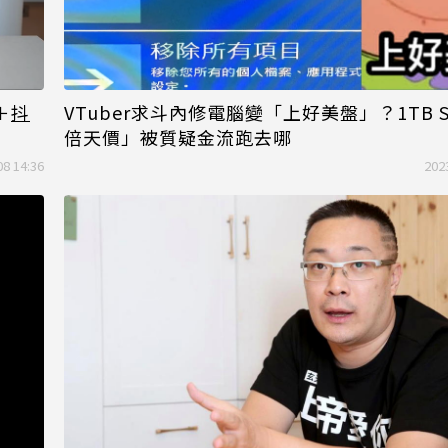
＋
抖
VTuber求斗內修電腦變「上好美盤」？1TB S
倍天價」被質疑金流跑去哪
08 14:36
202