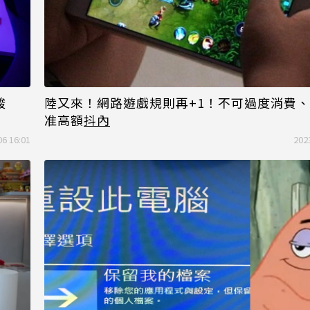
陸又來！網路遊戲規則再+1！不可過度消費
酸
准高額
抖內
06 16:01
202