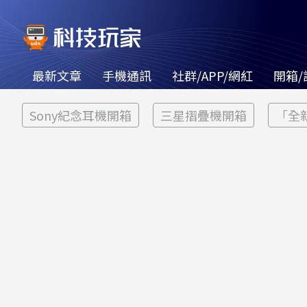
最新文章
手機通訊
社群/APP/網紅
開箱/
Sony紀念耳機開箱
三星摺疊機開箱
「全