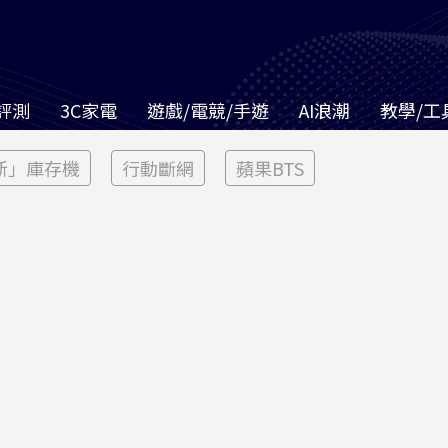
評測
3C家電
遊戲/電競/手遊
AI浪潮
教學/工
新」庫存機
行動斷網
蘋果BTS