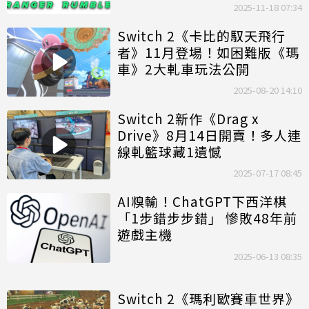
2025-11-18 07:34
Switch 2《卡比的馭天飛行
者》11月登場！如困難版《瑪
車》2大軋車玩法公開
2025-08-20 14:10
Switch 2新作《Drag x
Drive》8月14日開賣！多人連
線軋籃球藏1遺憾
2025-07-17 08:45
AI糗輸！ChatGPT下西洋棋
「1步錯步步錯」 慘敗48年前
遊戲主機
2025-06-13 08:35
Switch 2《瑪利歐賽車世界》