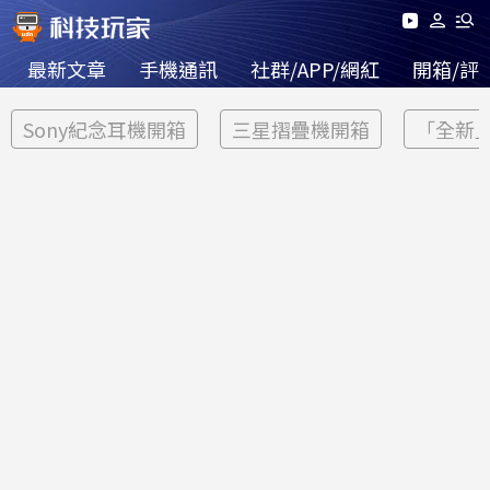
最新文章
手機通訊
社群/APP/網紅
開箱/評
Sony紀念耳機開箱
三星摺疊機開箱
「全新