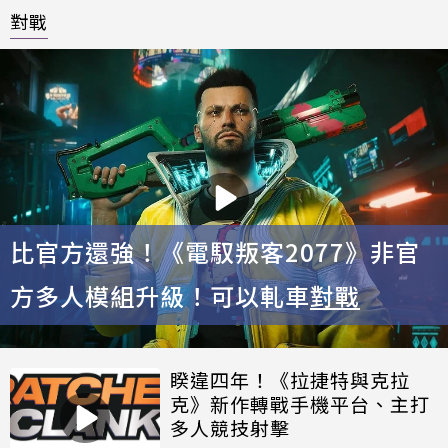
對戰
比官方還強！《電馭叛客2077》非官
方多人模組升級！可以軋車
對戰
睽違四年！《拉捷特與克拉
克》新作轉戰手機平台、主打
多人競技射擊