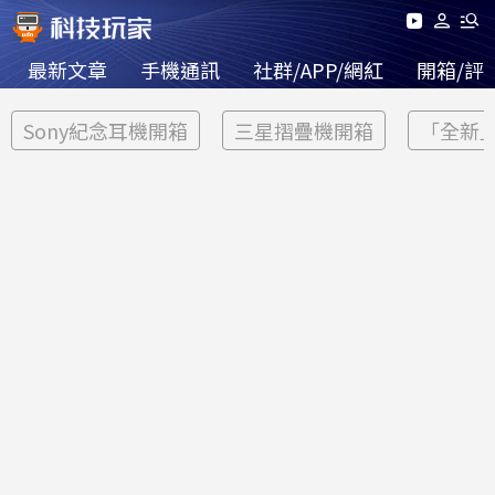
最新文章
手機通訊
社群/APP/網紅
開箱/評
Sony紀念耳機開箱
三星摺疊機開箱
「全新