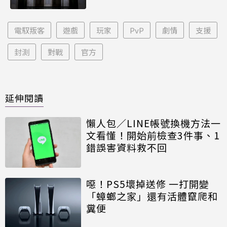
電馭叛客
遊戲
玩家
PvP
劇情
支援
封測
對戰
官方
延伸閱讀
懶人包／LINE帳號換機方法一
文看懂！開始前檢查3件事、1
錯誤害資料救不回
噁！PS5壞掉送修 一打開變
「蟑螂之家」還有活體竄爬和
糞便