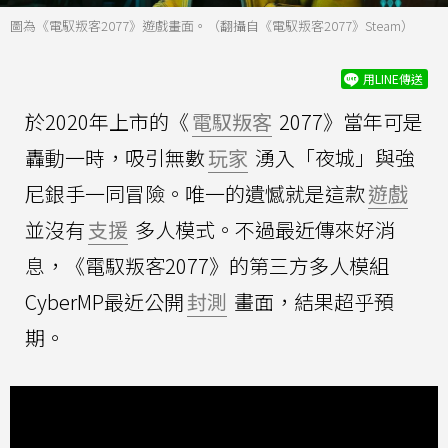
圖為《電馭叛客2077》遊戲畫面。（翻攝自《電馭叛客2077》Steam）
用LINE傳送
於2020年上市的《
電馭叛客
2077》當年可是
轟動一時，吸引無數
玩家
湧入「夜城」與強
尼銀手一同冒險。唯一的遺憾就是這款
遊戲
並沒有
支援
多人模式。不過最近傳來好消
息，《電馭叛客2077》的第三方多人模組
CyberMP最近公開
封測
畫面，結果超乎預
期。