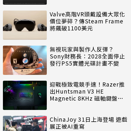
Valve高階VR頭戴設備大眾化
價位夢碎？傳Steam Frame
將飆破1100美元
無視玩家與製作人反彈？
Sony財務長：2028全面停止
發行PS5實體光碟計畫不變
迎戰極致電競手速！Razer推
出Huntsman V3 HE
Magnetic 8KHz 磁軸鍵盤效
能再進化
ChinaJoy 31日上海登場 遊戲
展正被AI重寫