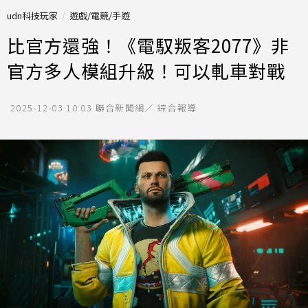
udn科技玩家
遊戲/電競/手遊
比官方還強！《電馭叛客2077》非
官方多人模組升級！可以軋車對戰
2025-12-03 10:03
聯合新聞網／ 綜合報導