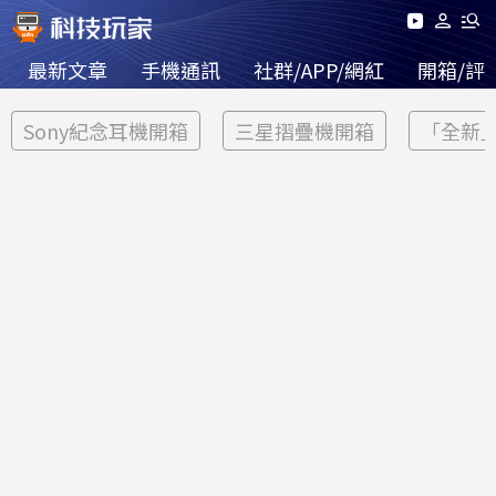
最新文章
手機通訊
社群/APP/網紅
開箱/評
Sony紀念耳機開箱
三星摺疊機開箱
「全新