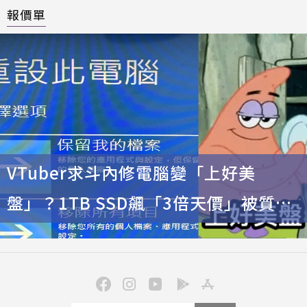
報價單
VTuber求斗內修電腦變「上好美
盤」？1TB SSD飆「3倍天價」被質疑
金流跑去哪