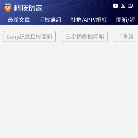
最新文章
手機通訊
社群/APP/網紅
開箱/評
Sony紀念耳機開箱
三星摺疊機開箱
「全新