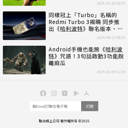
2025-02-20 08:27
同樣冠上「Turbo」名稱的
Redmi Turbo 3揭曉 同步推
出《
哈利波特
》聯名版本、新
款平板
2024-04-13 08:33
Android手機也能施《
哈利波
特
》咒語！3句話啟動3功能脫
離麻瓜
2024-01-09 12:24
訂閱
聯合線上公司 著作權所有 ©2025