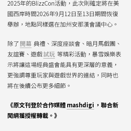
2025年的BlizzCon活動，此次則確定將在美
國西岸時間2026年9月12日至13日期間恢復
舉辦，地點同樣選在加州安那漢會議中心。
除了
開幕
典禮、深度座談會、暗月馬戲團、
友誼賽、遊戲
試玩
等精彩活動，暴雪娛樂表
示將讓這場經典盛會能具有更深層的意義，
更強調尊重玩家與遊戲世界的連結，同時也
將在後續公布更多細節。
《原文刊登於合作媒體
mashdigi
，聯合新
聞網獲授權轉載。》