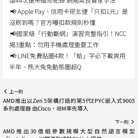
環44次還帶維修紀錄 網揭無良賣家手法
📢 Apple Pay、信用卡搭北捷「只扣1元」是
沒刷到嗎？官方曝扣款規則秒懂
📢國家級「行動斷網」演習完整指引！NCC
揭3重點：勿用手機處理重要工作
📢 LINE免費貼圖4款！「蛤」字必下載爽用
半年、熊大兔兔動態圖超Q
上一則
AMD推出以Zen 5架構打造的第5代EPYC嵌入式9005
系列處理器 由Cisco、IBM率先導入
下一則
AMD推出30億組參數規模大型自然語言模型