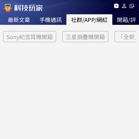
最新文章
手機通訊
社群/APP/網紅
開箱/評
Sony紀念耳機開箱
三星摺疊機開箱
「全新