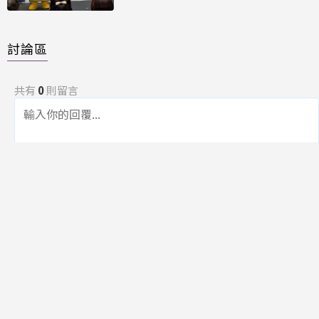
討論區
共有
0
則留言
規範
回覆
還沒有留言，成為第一個發言的人吧！