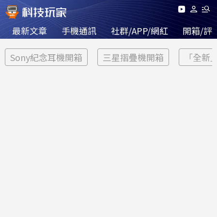
最新文章
手機通訊
社群/APP/網紅
開箱/評
Sony紀念耳機開箱
三星摺疊機開箱
「全新