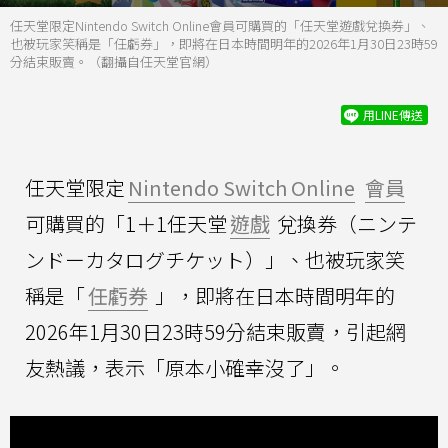
任天堂限定Nintendo Switch Online會員可購買的「任天堂遊戲兌換券」、
也被玩家笑稱是「任虧券」，即將在日本時間明年的2026年1月30日23時59
分結束販賣。（翻攝自任天堂官網）
用LINE傳送
任天堂限定
Nintendo Switch Online
會員
可購買的「1＋1任天堂
遊戲
兌換券（ニンテ
ンドーカタログチケット）」、也被玩家笑
稱是「
任虧券
」，即將在日本時間明年的
2026年1月30日23時59分結束販賣，引起網
友熱議，表示「原本小確幸沒了」。