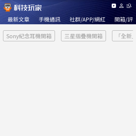
最新文章
手機通訊
社群/APP/網紅
開箱/評
Sony紀念耳機開箱
三星摺疊機開箱
「全新