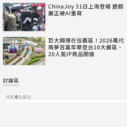
ChinaJoy 31日上海登場 遊戲
展正被AI重寫
巨大鋼彈在信義區！2026萬代
南夢宮嘉年華登台10大展區、
20人氣IP商品開搶
討論區
共有
0
則留言