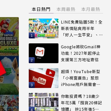
本日熱門
本周最熱
本月最熱
LINE免費貼圖5款！全
新表情貼爽用半年
「好人一生平安」、
「好熱」必用
Google將砍Gmail神
功能！2027年起停止
支援第三方地址寄信
超煩！YouTube新型
「小視窗廣告」惹怨
iPhone用戶無需會員
輕鬆解決
你敢投資嗎？18歲少
年花5萬「囤貨20條記
憶體」 拚15年後5倍