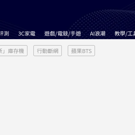
評測
3C家電
遊戲/電競/手遊
AI浪潮
教學/工
新」庫存機
行動斷網
蘋果BTS