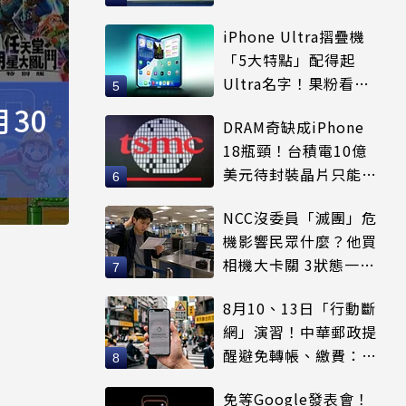
賣出
iPhone Ultra摺疊機
「5大特點」配得起
Ultra名字！果粉看完
更心動
月30
DRAM奇缺成iPhone
18瓶頸！台積電10億
美元待封裝晶片只能枯
等
NCC沒委員「滅團」危
機影響民眾什麼？他買
相機大卡關 3狀態一同
受害
8月10、13日「行動斷
網」演習！中華郵政提
醒避免轉帳、繳費：務
必留紀錄
免等Google發表會！