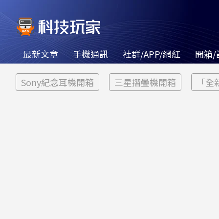
最新文章
手機通訊
社群/APP/網紅
開箱/
Sony紀念耳機開箱
三星摺疊機開箱
「全