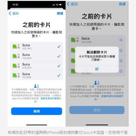
有網友趁日幣貶值時將iPhone錢包裡的數位Suica卡加值，但發現不管