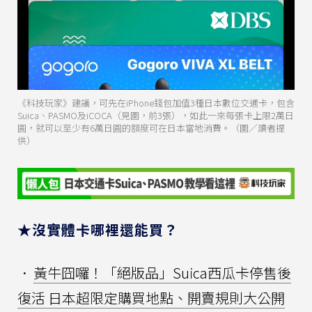
《科技玩家》建議，可先在iPhone錢包加值3種日本數位交通卡，包含
Suica、PASMO及iCOCA（見圖，前3張），如此一來每張卡上限2萬日
圓，就可以至少有6萬日圓的額度可在日本當地消費。（圖／讀者提
供）
★沒實體卡哪裡還能買？
．
黃牛囧囉！「絕版品」Suica西瓜卡停售後
復活 日本超限定購買地點、開賣規則大公開