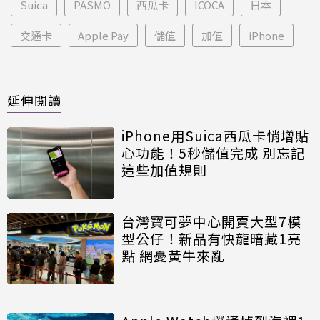
Suica
PASMO
西瓜卡
ICOCA
日本
交通卡
Apple Pay
儲值
加值
iPhone
延伸閱讀
iPhone用Suica西瓜卡悄增貼
心功能！5秒儲值完成 別忘記
這些加值規則
台灣寶可夢中心開賣大型7模
型公仔！新品有快龍暗藏1亮
點 網憂黃牛來亂