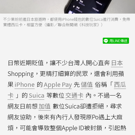
不少果粉前進日本旅遊時，都使用iPhone錢包的數位Suica進行消費，免帶
實體西瓜卡，相當方便（攝影／聯合新聞網《科技玩家》）
用LINE傳送
日幣近期貶值，讓不少台灣人開心直奔
日本
Shopping，更精打細算的民眾，還會利用蘋
果
iPhone
的
Apple Pay
先
儲值
俗稱「
西瓜
卡
」的
Suica
等數位
交通卡
內。不過一名
網友日前想
加值
數位Suica卻遭拒絕，尋求
網友協助，後來有內行人發現原Po遇上大麻
煩，可能會導致整個Apple ID被封鎖，引起熱