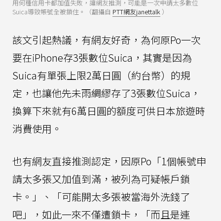
用何種信用卡都加值失敗，讓網友推測，可能是一次申請太多數位
Suica導致帳號全被鎖住。（翻攝自
PTT網友janettalk
）
該文引起熱議，有網友好奇，為何原Po一次
要在iPhone存3張數位Suica，其實是因為
Suica有單張上限2萬日圓（約台幣）的規
定，也讓他先未雨綢繆存了3張數位Suica，
換算下來就有6萬日圓的額度可供日本旅遊時
消費使用。
也有網友直接推測認定，因原Po「1個帳號申
請太多張又加值到滿，被列為可疑帳戶鎖
卡。」、「可能開太多張被當海外洗錢了
吧」，如此一來不僅遭鎖卡，「而且是連