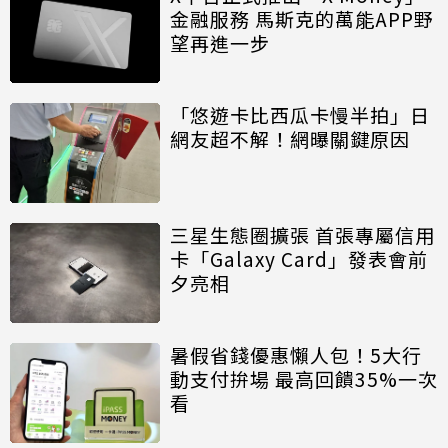
金融服務 馬斯克的萬能APP野
望再進一步
「悠遊卡比西瓜卡慢半拍」日
網友超不解！網曝關鍵原因
三星生態圈擴張 首張專屬信用
卡「Galaxy Card」發表會前
夕亮相
暑假省錢優惠懶人包！5大行
動支付拚場 最高回饋35%一次
看