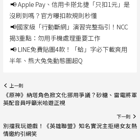
📢 Apple Pay、信用卡搭北捷「只扣1元」是
沒刷到嗎？官方曝扣款規則秒懂
📢國家級「行動斷網」演習完整指引！NCC
揭3重點：勿用手機處理重要工作
📢 LINE免費貼圖4款！「蛤」字必下載爽用
半年、熊大兔兔動態圖超Q
上一則
《原神》納塔角色掀文化挪用爭議？砂糖、雷電將軍
英配音員呼籲米哈遊正視
下一則
別擋我玩遊戲！《英雄聯盟》知名實況主拒絕女友熱
情邀約引網笑