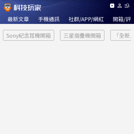
最新文章
手機通訊
社群/APP/網紅
開箱/評
Sony紀念耳機開箱
三星摺疊機開箱
「全新