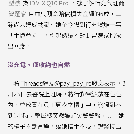
型號
為
IDMIX Q10 Pro
，據了解行充代理商
智選家
目前只願意賠償損失金額的6成，其
餘尚未達成共識。她至今想到行充爆炸一事
「手還會抖」，引起熱議。對此智選家也做
出回應。
沒充電、僅收納也自燃
一名
Threads網友@pay_pay_re發文表示
，3
月23日去醫院上班時，將行動電源放在包包
內、並放置在員工更衣室櫃子中，沒想到不
到1小時，整層樓突然響起火警警報，其中她
的櫃子不斷冒煙，讓她措手不及，趕緊拉出