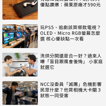
優點讚爆：蘋果原廠才590元
玩PS5、追劇該買哪款電視？
OLED、Micro RGB螢幕怎麼
選 核心優缺點一次看
洗烘分開還是合一好？過來人
曝「盲目跟風會後悔」 小家庭
就選它
NCC沒委員「滅團」危機影響
民眾什麼？他買相機大卡關 3
狀態一同受害