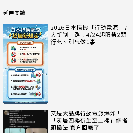
延伸閱讀
2026日本搭機「行動電源」7
大新制上路！4/24起限帶2顆
行充、別忘做1事
又是大品牌行動電源爆炸！
「灰燼四樓衍生至二樓」網搖
頭插法 官方回應了