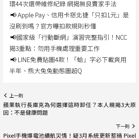
環44次還帶維修紀錄 網揭無良賣家手法
📢 Apple Pay、信用卡搭北捷「只扣1元」是
沒刷到嗎？官方曝扣款規則秒懂
📢國家級「行動斷網」演習完整指引！NCC
揭3重點：勿用手機處理重要工作
📢 LINE免費貼圖4款！「蛤」字必下載爽用
半年、熊大兔兔動態圖超Q
上一則
蘋果執行長庫克為何選擇這時卸任？本人親揭3大原
因：不是健康問題
下一則
Pixel手機爆電池續航災情！疑3月系統更新惹禍 Pixel