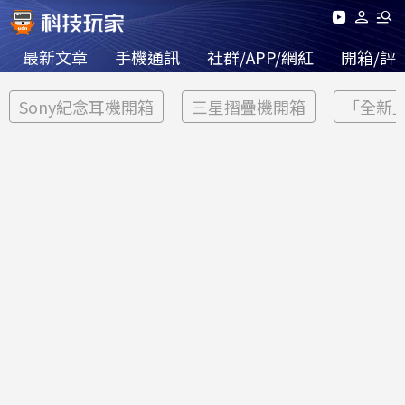
最新文章
手機通訊
社群/APP/網紅
開箱/評
Sony紀念耳機開箱
三星摺疊機開箱
「全新