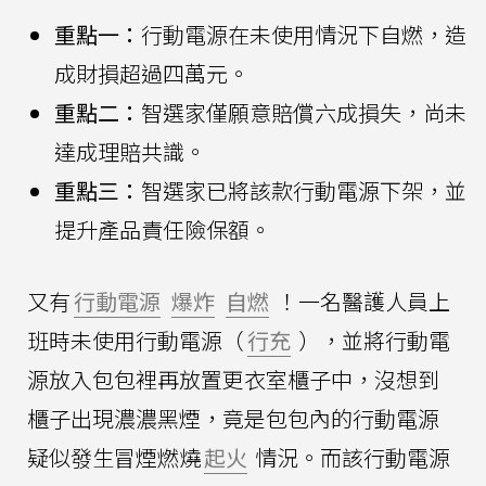
重點一：
行動電源在未使用情況下自燃，造
成財損超過四萬元。
重點二：
智選家僅願意賠償六成損失，尚未
達成理賠共識。
重點三：
智選家已將該款行動電源下架，並
提升產品責任險保額。
又有
行動電源
爆炸
自燃
！一名醫護人員上
班時未使用行動電源（
行充
），並將行動電
源放入包包裡再放置更衣室櫃子中，沒想到
櫃子出現濃濃黑煙，竟是包包內的行動電源
疑似發生冒煙燃燒
起火
情況。而該行動電源