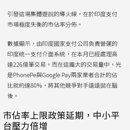
引發這場集體遊說的導火線，在於印度支付
市場極度失衡的市佔率分佈。
數據顯示，由印度國家支付公司負責營運的
印度統一支付介面系統，在本月已經處理高
達226億筆交易。而在這龐大的交易量中，光
是PhonePe與Google Pay兩家業者合計的佔
比就約達80%，將其他競爭對手遠遠拋在腦
後。
市佔率上限政策延期，中小平
台壓力倍增