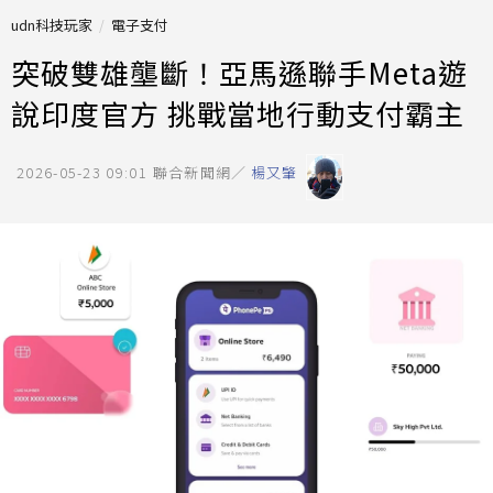
udn科技玩家
電子支付
突破雙雄壟斷！亞馬遜聯手Meta遊
說印度官方 挑戰當地行動支付霸主
2026-05-23 09:01
聯合新聞網／
楊又肇