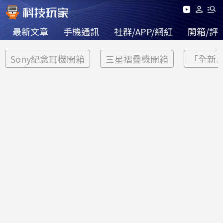
最新文章
手機通訊
社群/APP/網紅
開箱/評
Sony紀念耳機開箱
三星摺疊機開箱
「全新