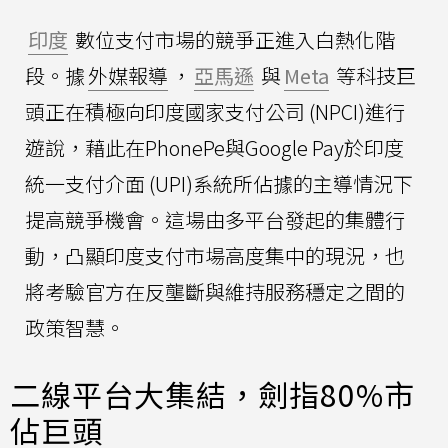
印度
數位支付市場的競爭正進入白熱化階
段。據
外媒報導
，
亞馬遜
與
Meta
等科技巨
頭正在積極向印度國家支付公司 (NPCI)進行
遊說，藉此在PhonePe與Google Pay於印度
統一支付介面 (UPI)系統所佔據的主導情況下
提高競爭機會。這場由多平台發起的集體行
動，凸顯印度支付市場高度集中的現況，也
將考驗官方在反壟斷與維持服務穩定之間的
政策智慧。
二線平台大集結，劍指80%市
佔巨頭