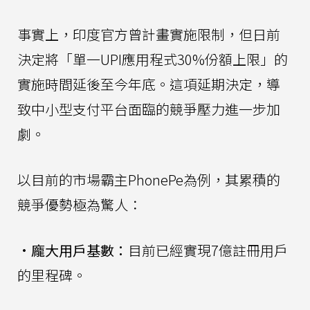
事實上，印度官方曾計畫實施限制，但日前
決定將「單一UPI應用程式30%份額上限」的
實施時間延後至今年底。這項延期決定，導
致中小型支付平台面臨的競爭壓力進一步加
劇。
以目前的市場霸主PhonePe為例，其累積的
競爭優勢極為驚人：
•
龐大用戶基數：
目前已經實現7億註冊用戶
的里程碑。