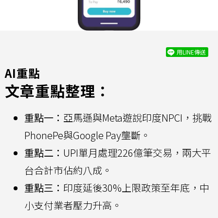
用LINE傳送
AI重點
文章重點整理：
重點一：
亞馬遜與Meta遊說印度NPCI，挑戰
PhonePe與Google Pay壟斷。
重點二：
UPI單月處理226億筆交易，兩大平
台合計市佔約八成。
重點三：
印度延後30%上限政策至年底，中
小支付業者壓力升高。