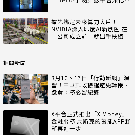
態系
搶先綁定未來算力大戶！
NVIDIA深入印度AI新創圈 在
「公司成立前」就出手扶植
相關新聞
8月10、13日「行動斷網」演
習！中華郵政提醒避免轉帳、
繳費：務必留紀錄
X平台正式推出「X Money」
金融服務 馬斯克的萬能APP野
望再進一步