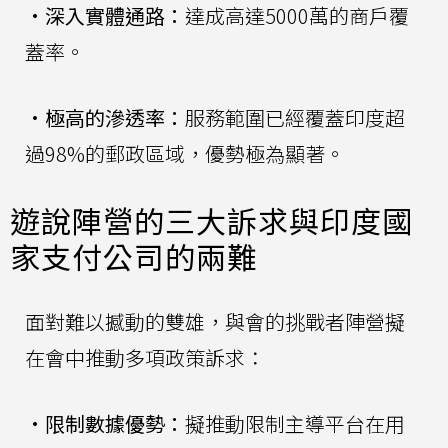
•
深入實體通路：
達成高達5000萬的商戶覆
蓋率。
•
極高的滲透率：
服務範圍已經覆蓋印度超
過98%的郵政區域，優勢極為顯著。
遊說陣營的三大訴求與印度國
家支付公司的兩難
面對難以撼動的雙雄，與會的挑戰者陣營擬
在會中推動多項政策訴求：
•
限制數據優勢：
擬推動限制主導平台在用