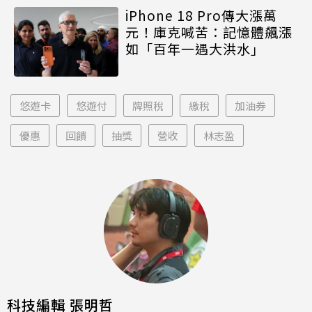
iPhone 18 Pro傳大漲萬
元！庫克喊苦：記憶體飆漲
如「百年一遇大洪水」
悠遊卡
悠遊付
牌照稅
繳稅
加油券
優惠
回饋
抽獎
營收
林志盈
科技編輯 張明哲