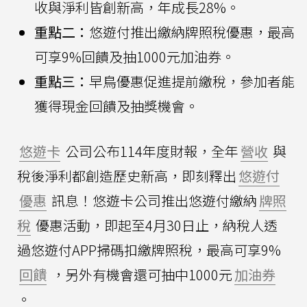
收與淨利皆創新高，年成長28%。
重點二：
悠遊付推出繳納牌照稅優惠，最高
可享9%回饋及抽1000元加油券。
重點三：
早鳥優惠促進提前繳稅，參加者能
獲得現金回饋及抽獎機會。
悠遊卡
公司公布114年度財報，全年
營收
與
稅後淨利都創造歷史新高，即刻釋出
悠遊付
優惠
訊息！悠遊卡公司推出悠遊付繳納
牌照
稅
優惠活動，即起至4月30日止，納稅人透
過悠遊付APP掃碼扣繳牌照稅，最高可享9%
回饋
，另外有機會還可抽中1000元
加油券
。