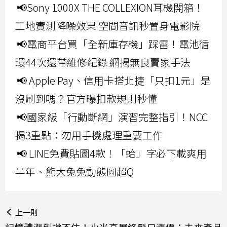
📢Sony 1000X THE COLLEXION耳機開箱！
工地實測降噪效果 空間音訊秒置身電影院
📢電商平台買「全新庫存機」踩雷！電池循
環44次還帶維修紀錄 網揭無良賣家手法
📢 Apple Pay、信用卡搭北捷「只扣1元」是
沒刷到嗎？官方曝扣款規則秒懂
📢國家級「行動斷網」演習完整指引！NCC
揭3重點：勿用手機處理重要工作
📢 LINE免費貼圖4款！「蛤」字必下載爽用
半年、熊大兔兔動態圖超Q
上一則