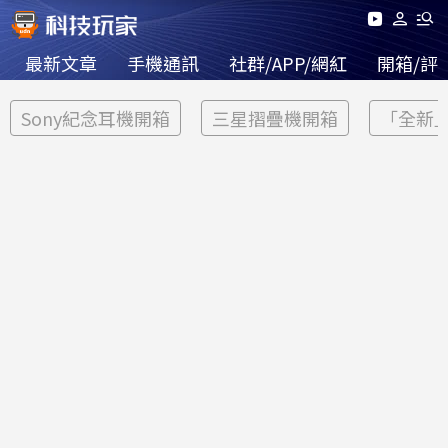
最新文章
手機通訊
社群/APP/網紅
開箱/評
Sony紀念耳機開箱
三星摺疊機開箱
「全新