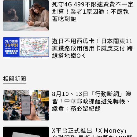
死守4G 499不限速資費不一定
划算！業者1原因勸：不應執
著吃到飽
遊日不用西瓜卡！日本關東11
家鐵路啟用信用卡感應支付 跨
線搭地鐵OK
相關新聞
8月10、13日「行動斷網」演
習！中華郵政提醒避免轉帳、
繳費：務必留紀錄
X平台正式推出「X Money」