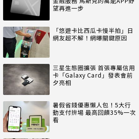
金融服務 馬斯克的萬能APP野
望再進一步
「悠遊卡比西瓜卡慢半拍」日
網友超不解！網曝關鍵原因
三星生態圈擴張 首張專屬信用
卡「Galaxy Card」發表會前
夕亮相
暑假省錢優惠懶人包！5大行
動支付拚場 最高回饋35%一次
看