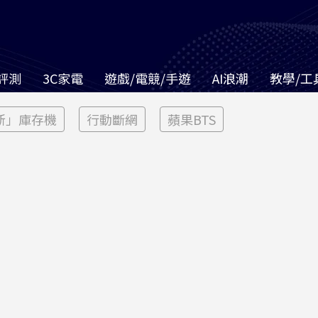
評測
3C家電
遊戲/電競/手遊
AI浪潮
教學/工
新」庫存機
行動斷網
蘋果BTS