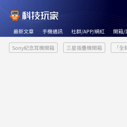
最新文章
手機通訊
社群/APP/網紅
開箱/
Sony紀念耳機開箱
三星摺疊機開箱
「全