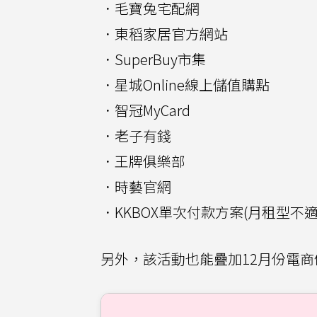
．毛寶兔宅配網
．東稻家居官方網站
．SuperBuy市集
．星城Online線上儲值購點
．智冠MyCard
．老子有錢
．王牌俱樂部
．時藝官網
．KKBOX單次付款方案(月租型不適
另外，該活動也能疊加12月份電