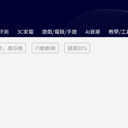
評測
3C家電
遊戲/電競/手遊
AI浪潮
教學/工
新」庫存機
行動斷網
蘋果BTS