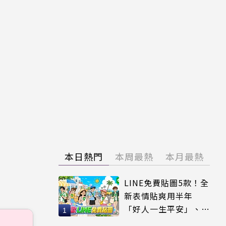
本日熱門
本周最熱
本月最熱
LINE免費貼圖5款！全
新表情貼爽用半年
「好人一生平安」、
「好熱」必用