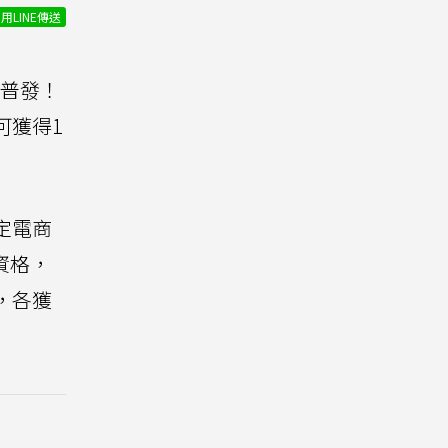
用LINE傳送
越普發！
可獲得1
定電商
資格，
，各獲