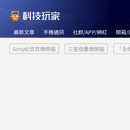
最新文章
手機通訊
社群/APP/網紅
開箱/
Sony紀念耳機開箱
三星摺疊機開箱
「全