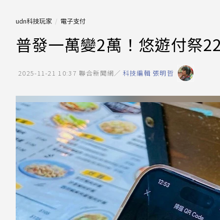
udn科技玩家
電子支付
普發一萬變2萬！悠遊付祭2
2025-11-21 10:37
聯合新聞網／
科技編輯 張明哲