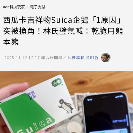
udn科技玩家
電子支付
西瓜卡吉祥物Suica企鵝「1原因」
突被換角！林氏璧氣喊：乾脆用熊
本熊
2025-11-12 12:17
聯合新聞網／
科技編輯 張明哲