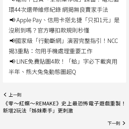
環44次還帶維修紀錄 網揭無良賣家手法
📢 Apple Pay、信用卡搭北捷「只扣1元」是
沒刷到嗎？官方曝扣款規則秒懂
📢國家級「行動斷網」演習完整指引！NCC
揭3重點：勿用手機處理重要工作
📢 LINE免費貼圖4款！「蛤」字必下載爽用
半年、熊大兔兔動態圖超Q
上一則
《零～紅蝶～REMAKE》史上最恐怖電子遊戲重製！
新增2玩法「姊妹牽手」更刺激
下一則