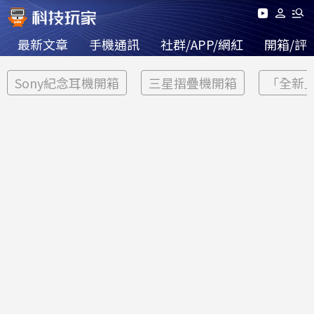
最新文章
手機通訊
社群/APP/網紅
開箱/評
Sony紀念耳機開箱
三星摺疊機開箱
「全新