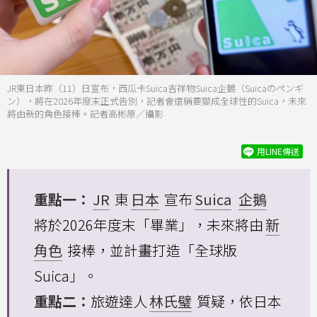
JR東日本昨（11）日宣布，西瓜卡Suica吉祥物Suica企鵝（Suicaのペンギ
ン），將在2026年度末正式告別，記者會還稱要變成全球性的Suica，未來
將由新的角色接棒。記者高彬原／攝影
用LINE傳送
重點一：
JR
東
日本
宣布
Suica
企鵝
將於2026年度末「畢業」，未來將由
新
角色
接棒，並計畫打造「全球版
Suica」。
重點二：
旅遊達人
林氏璧
質疑，依日本