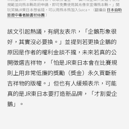
規範並向熊本縣政府申請，即可免費使用其肖像來宣傳熊本縣。」開
玩笑稱JR東日本想省錢，可以用熊本熊加入Suica。（翻攝自
日本自助
旅遊中毒者臉書粉絲團
）
該文引起熱議，有網友表示，「企鵝形象很
好，其實沒必要換。」並提到若更換企鵝的
原因是作者的權利金談不攏，未來若真的公
開徵選吉祥物，「怕是JR東日本會在比賽規
則上用非常低廉的獎勵（獎金）永久買斷新
吉祥物的版權。」但也有人緩頰表示，可能
真的是JR東日本要打造新品牌，「才割愛企
鵝」。