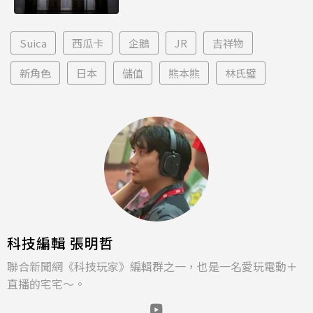
Suica
西瓜卡
企鵝
JR
吉祥物
新角色
日本
儲值
熊本熊
林氏璧
科技編輯 張明哲
聯合新聞網《科技玩家》編輯群之一，也是一名愛玩電動＋
直播的宅宅～。