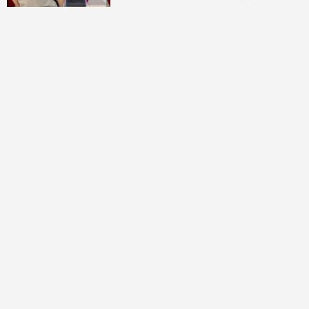
討論區
共有
0
則留言
規範
回覆
還沒有留言，成為第一個發言的人吧！