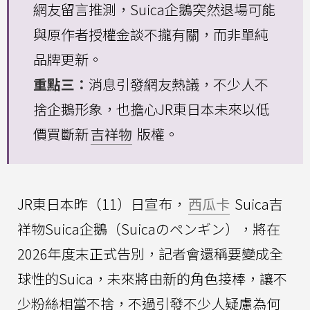
網友留言推測，Suica企鵝突然退場可能
與原作者授權金談不攏有關，而非單純
品牌更新。
重點三：
消息引發網友熱議，不少人不
捨企鵝形象，也擔心JR東日本未來以低
價買斷新
吉祥物
版權。
JR東日本昨（11）日宣布，
西瓜卡
Suica吉
祥物Suica企鵝（Suicaのペンギン），將在
2026年度末正式告別，記者會還稱要變成全
球性的Suica，未來將由新的角色接棒，讓不
少粉絲相當不捨，不過引發不少人疑慮為何