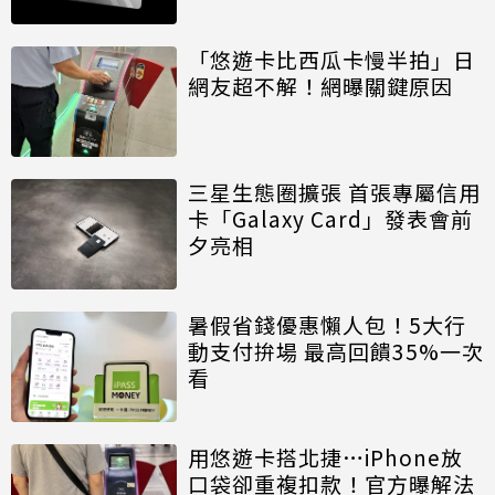
「悠遊卡比西瓜卡慢半拍」日
網友超不解！網曝關鍵原因
三星生態圈擴張 首張專屬信用
卡「Galaxy Card」發表會前
夕亮相
暑假省錢優惠懶人包！5大行
動支付拚場 最高回饋35%一次
看
用悠遊卡搭北捷…iPhone放
口袋卻重複扣款！官方曝解法