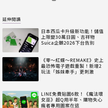
延伸閱讀
日本西瓜卡升級新功能！儲值
上限變30萬日圓、吉祥物
Suica企鵝2026下台告別
《零～紅蝶～REMAKE》史上
最恐怖電子遊戲重製！新增2
玩法「姊妹牽手」更刺激
LINE免費貼圖6款！《魔法壞
女巫》超Q用半年、購物失心
瘋者專用圖案在這