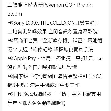
工效能 同時爽玩Pokemon GO、Pikmin
Bloom
📢Sony 1000X THE COLLEXION耳機開箱！
工地實測降噪效果 空間音訊秒置身電影院
📢電商平台買「全新庫存機」踩雷！電池循
環44次還帶維修紀錄 網揭無良賣家手法
📢 Apple Pay、信用卡搭北捷「只扣1元」是
沒刷到嗎？官方曝扣款規則秒懂
📢國家級「行動斷網」演習完整指引！NCC
揭3重點：勿用手機處理重要工作
📢 LINE免費貼圖4款！「蛤」字必下載爽用
半年、熊大兔兔動態圖超Q