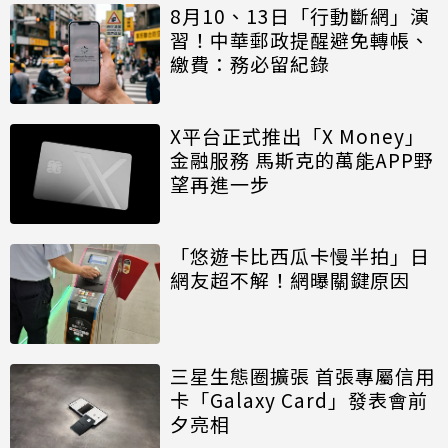
8月10、13日「行動斷網」演
習！中華郵政提醒避免轉帳、
繳費：務必留紀錄
X平台正式推出「X Money」
金融服務 馬斯克的萬能APP野
望再進一步
「悠遊卡比西瓜卡慢半拍」日
網友超不解！網曝關鍵原因
三星生態圈擴張 首張專屬信用
卡「Galaxy Card」發表會前
夕亮相