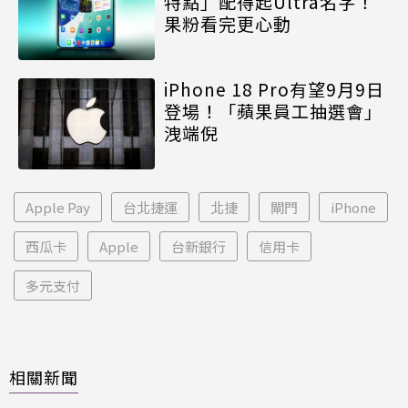
特點」配得起Ultra名字！
果粉看完更心動
iPhone 18 Pro有望9月9日
登場！「蘋果員工抽選會」
洩端倪
Apple Pay
台北捷運
北捷
閘門
iPhone
西瓜卡
Apple
台新銀行
信用卡
多元支付
相關新聞