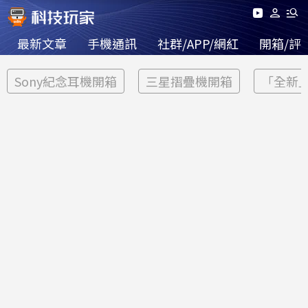
最新文章
手機通訊
社群/APP/網紅
開箱/評
Sony紀念耳機開箱
三星摺疊機開箱
「全新