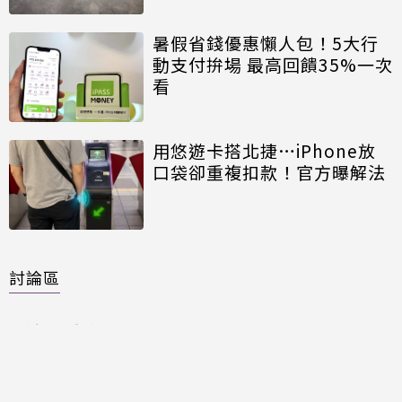
暑假省錢優惠懶人包！5大行
動支付拚場 最高回饋35%一次
看
用悠遊卡搭北捷…iPhone放
口袋卻重複扣款！官方曝解法
討論區
共有
0
則留言