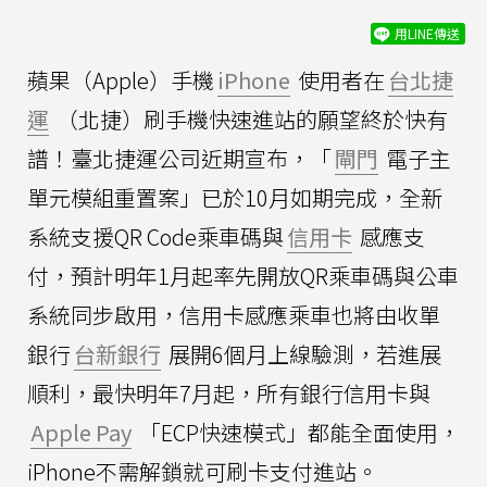
用LINE傳送
蘋果（Apple）手機
iPhone
使用者在
台北捷
運
（北捷）刷手機快速進站的願望終於快有
譜！臺北捷運公司近期宣布，「
閘門
電子主
單元模組重置案」已於10月如期完成，全新
系統支援QR Code乘車碼與
信用卡
感應支
付，預計明年1月起率先開放QR乘車碼與公車
系統同步啟用，信用卡感應乘車也將由收單
銀行
台新銀行
展開6個月上線驗測，若進展
順利，最快明年7月起，所有銀行信用卡與
Apple Pay
「ECP快速模式」都能全面使用，
iPhone不需解鎖就可刷卡支付進站。