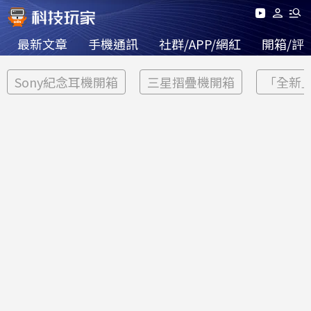
最新文章
手機通訊
社群/APP/網紅
開箱/評
Sony紀念耳機開箱
三星摺疊機開箱
「全新