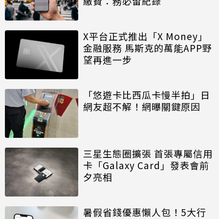
繳費：務必留紀錄
X平台正式推出「X Money」
金融服務 馬斯克的萬能APP野
望再進一步
「悠遊卡比西瓜卡慢半拍」日
網友超不解！網曝關鍵原因
三星生態圈擴張 首張專屬信用
卡「Galaxy Card」發表會前
夕亮相
暑假省錢優惠懶人包！5大行