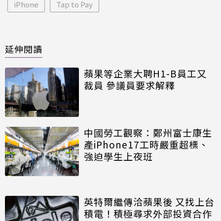
iPhone
Tap to Pay
延伸閱讀
蘋果等企業大聘H1-B員工又
裁員 參議員要求解釋
中國勞工觀察：鄭州富士康生
產iPhone17工時嚴重超標、
強迫學生上夜班
英特爾繼傳洽蘋果後 又找上台
積電！積極尋求外部投資合作