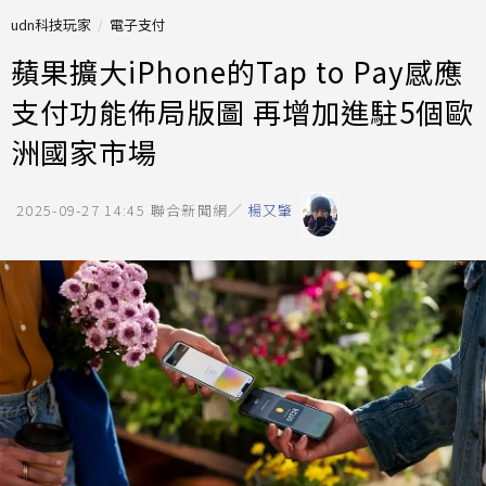
udn科技玩家
電子支付
蘋果擴大iPhone的Tap to Pay感應
支付功能佈局版圖 再增加進駐5個歐
洲國家市場
2025-09-27 14:45
聯合新聞網／
楊又肇