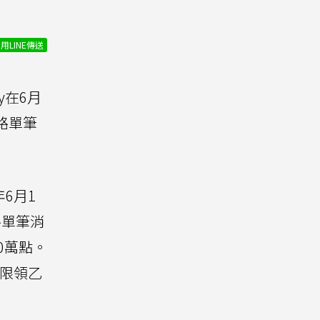
用LINE傳送
y在6月
通路單筆
年6月1
路單筆消
00萬點。
戶限領乙