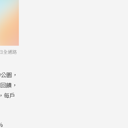
週日全通路
寵物公園，
點數回饋，
饋，每戶
%