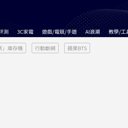
評測
3C家電
遊戲/電競/手遊
AI浪潮
教學/工
新」庫存機
行動斷網
蘋果BTS