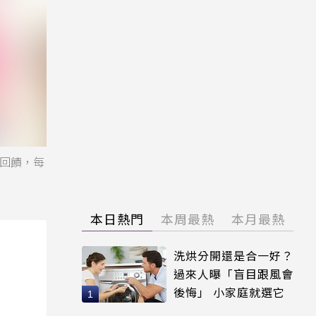
數回饋，每
本日熱門
本周最熱
本月最熱
洗烘分開還是合一好？
過來人曝「盲目跟風會
後悔」 小家庭就選它