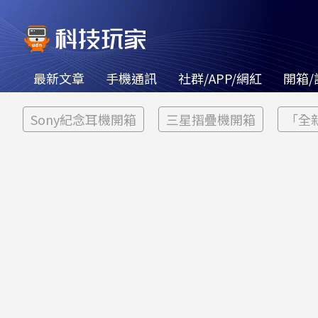
最新文章
手機通訊
社群/APP/網紅
開箱/
Sony紀念耳機開箱
三星摺疊機開箱
「全