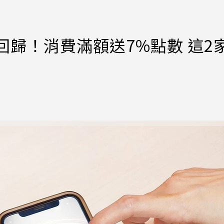
y」回歸！消費滿額送7%點數 這2