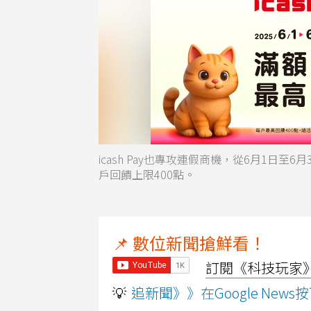
icash Pay也專攻連假商機，從6月1日至
戶回饋上限400點。
📌 數位新聞搶鮮看！
訂閱《科技玩家》Y
💡
追新聞》》在Google Ne