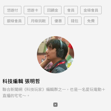
悠遊付
悠遊卡
回饋金
會員
金級會員
銀級會員
月級挑戰
優惠
錢包
免費
科技編輯 張明哲
聯合新聞網《科技玩家》編輯群之一，也是一名愛玩電動＋
直播的宅宅～。