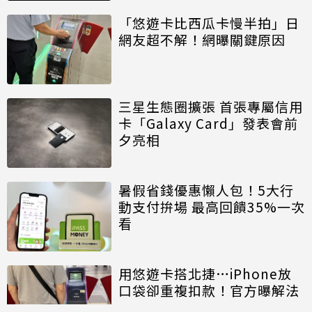
「悠遊卡比西瓜卡慢半拍」日
網友超不解！網曝關鍵原因
三星生態圈擴張 首張專屬信用
卡「Galaxy Card」發表會前
夕亮相
暑假省錢優惠懶人包！5大行
動支付拚場 最高回饋35%一次
看
用悠遊卡搭北捷…iPhone放
口袋卻重複扣款！官方曝解法