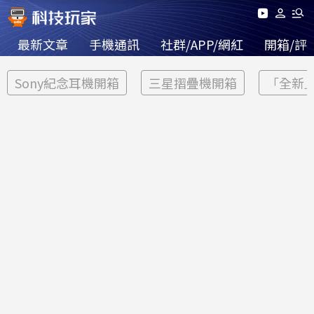
最新文章
手機通訊
社群/APP/網紅
開箱/評
Sony紀念耳機開箱
三星摺疊機開箱
「全新